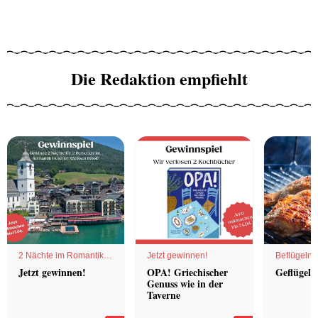
Die Redaktion empfiehlt
2 Nächte im Romantik
Jetzt gewinnen!
Beflügelnd
Hotel
Jetzt gewinnen!
OPA! Griechischer
Geflügel 
Genuss wie in der
Taverne