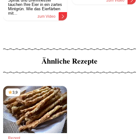
Spinat und Brennnessel
zum Video
tauchen Ihre Eier in ein zartes
Mintgrün. Wie das Eierfärben
mit...
zum Video
Ähnliche Rezepte
3,9
Rezept