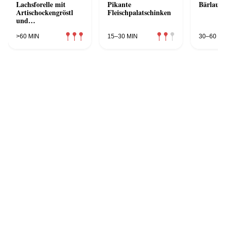
Lachsforelle mit
Pikante
Bärlauc
Artischockengröstl
Fleischpalatschinken
und
Kalamataschaum
>60 MIN
15–30 MIN
30–60 MI