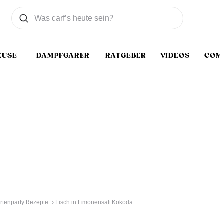
Was wollen Sie suchen
Suchen
EUSE
DAMPFGARER
RATGEBER
VIDEOS
CO
rtenparty Rezepte
Fisch in Limonensaft Kokoda