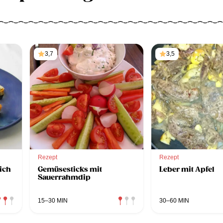
3,7
3,5
Rezept
Rezept
ich
Gemüsesticks mit
Leber mit Apfel
Sauerrahmdip
15–30 MIN
30–60 MIN