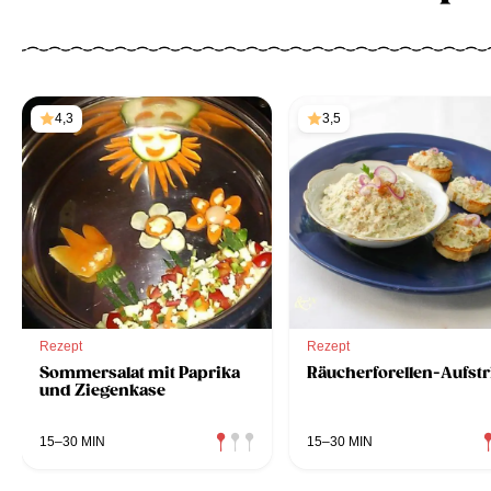
4,3
3,5
Rezept
Rezept
Sommersalat mit Paprika
Räucherforellen-Aufstr
und Ziegenkase
15–30 MIN
15–30 MIN