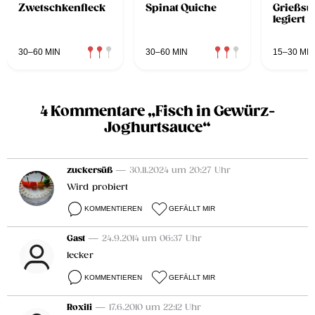
Zwetschkenfleck
Spinat Quiche
Grießsu
legiert
30–60 MIN
30–60 MIN
15–30 MIN
4 Kommentare „Fisch in Gewürz-
Joghurtsauce“
zuckersüß
— 30.11.2024 um 20:27 Uhr
Wird probiert
KOMMENTIEREN
GEFÄLLT MIR
Gast
— 24.9.2014 um 06:37 Uhr
lecker
KOMMENTIEREN
GEFÄLLT MIR
Roxili
— 17.6.2010 um 22:12 Uhr