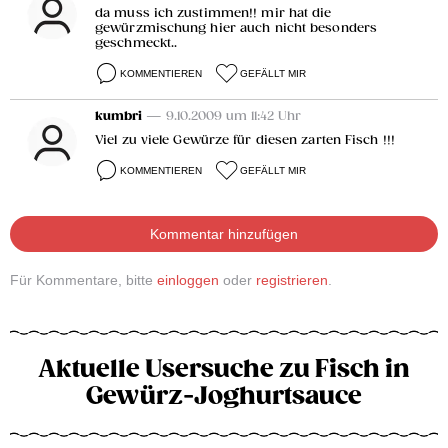
da muss ich zustimmen!! mir hat die
gewürzmischung hier auch nicht besonders
geschmeckt..
KOMMENTIEREN
GEFÄLLT MIR
kumbri
— 9.10.2009 um 11:42 Uhr
Viel zu viele Gewürze für diesen zarten Fisch !!!
KOMMENTIEREN
GEFÄLLT MIR
Kommentar hinzufügen
Für Kommentare, bitte
einloggen
oder
registrieren
.
Aktuelle Usersuche zu Fisch in
Gewürz-Joghurtsauce