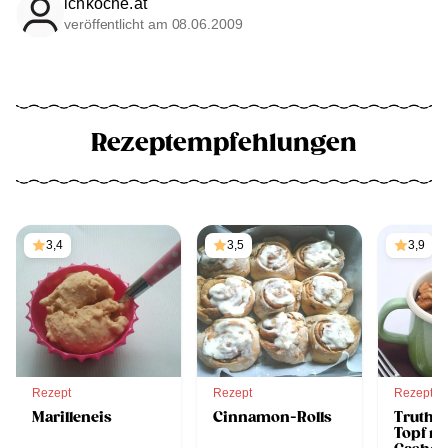
ichkoche.at
veröffentlicht am 08.06.2009
Rezeptempfehlungen
3,4
3,5
3,9
Rezept
Rezept
Rezept
Marilleneis
Cinnamon-Rolls
Trutha
Topf mi