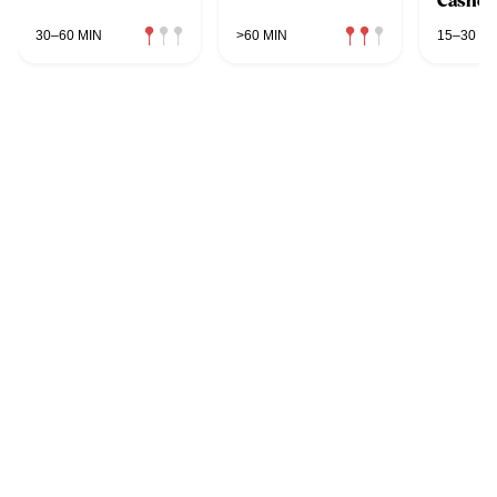
Cashe
30–60 MIN
>60 MIN
15–30 MI