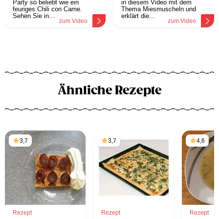
Party so beliebt wie ein
in diesem Video mit dem
feuriges Chili con Carne.
Thema Miesmuscheln und
Sehen Sie in...
erklärt die...
zum Video
zum Video
Ähnliche Rezepte
3,7
3,7
4,6
Rezept
Rezept
Rezept