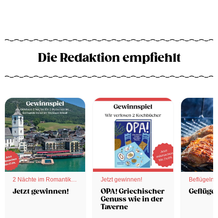
Die Redaktion empfiehlt
2 Nächte im Romantik
Jetzt gewinnen!
Beflügelnd
Hotel
Jetzt gewinnen!
OPA! Griechischer
Geflügel
Genuss wie in der
Taverne