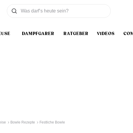
Was wollen Sie suchen
Suchen
EUSE
DAMPFGARER
RATGEBER
VIDEOS
CO
eise
Bowle Rezepte
Festliche Bowle