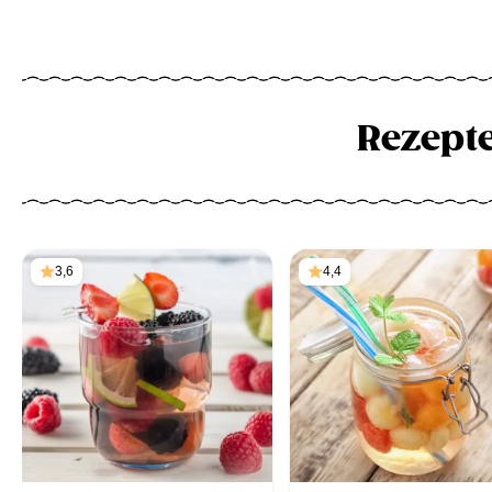
Rezept
3,6
4,4