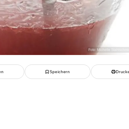
Foto: Michelle Stahlschmid
en
Speichern
Druck