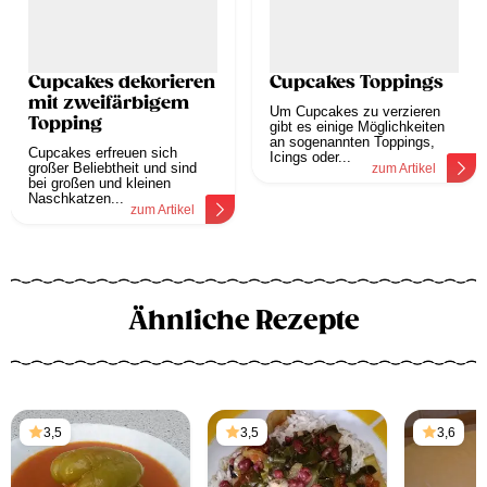
Cupcakes dekorieren
Cupcakes Toppings
mit zweifärbigem
Um Cupcakes zu verzieren
Topping
gibt es einige Möglichkeiten
an sogenannten Toppings,
Cupcakes erfreuen sich
Icings oder...
großer Beliebtheit und sind
zum Artikel
bei großen und kleinen
Naschkatzen...
zum Artikel
Ähnliche Rezepte
3,5
3,5
3,6