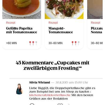
Rezept
Rezept
Rezept
Gefüllte Paprika
Mangold-
Pizzatei
mit Tomatensauce
Tomatensauce
Nonna
>60 MIN
30–60 MIN
30–60 MIN
45 Kommentare „Cupcakes mit
zweifärbigem Frosting“
Silvia Wieland
— 30.11.2015 um 15:00 Uhr
Liebe Biggi21, die Doppelspritzflasche gibt es
zum Beispiel bei uns im Shop zu kaufen :
kitchencraft/dekorierflasche
Mit den besten
Grüßen aus der Redaktion