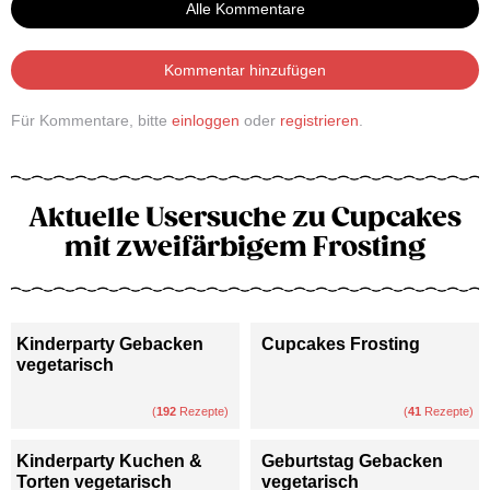
Alle Kommentare
Kommentar hinzufügen
Für Kommentare, bitte
einloggen
oder
registrieren
.
Aktuelle Usersuche zu Cupcakes
mit zweifärbigem Frosting
Kinderparty Gebacken
Cupcakes Frosting
vegetarisch
(
192
Rezepte)
(
41
Rezepte)
Kinderparty Kuchen &
Geburtstag Gebacken
Torten vegetarisch
vegetarisch