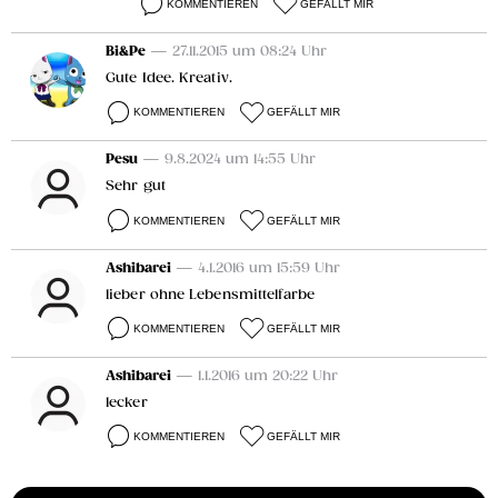
KOMMENTIEREN
GEFÄLLT MIR
Bi&Pe
— 27.11.2015 um 08:24 Uhr
Gute Idee. Kreativ.
KOMMENTIEREN
GEFÄLLT MIR
Pesu
— 9.8.2024 um 14:55 Uhr
Sehr gut
KOMMENTIEREN
GEFÄLLT MIR
Ashibarei
— 4.1.2016 um 15:59 Uhr
lieber ohne Lebensmittelfarbe
KOMMENTIEREN
GEFÄLLT MIR
Ashibarei
— 1.1.2016 um 20:22 Uhr
lecker
KOMMENTIEREN
GEFÄLLT MIR