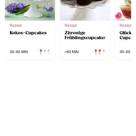
Rezept
Rezept
Rezept
Kokos-Cupcakes
Zitronige
Glücks
Frühlingscupcakes
Cupcak
30–60 MIN
>60 MIN
30–60 MI