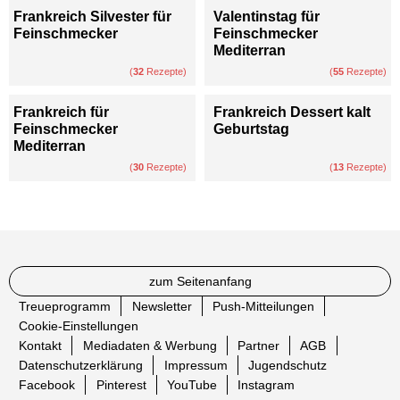
Frankreich Silvester für
Valentinstag für
Feinschmecker
Feinschmecker
Mediterran
(
32
Rezepte)
(
55
Rezepte)
Frankreich für
Frankreich Dessert kalt
Feinschmecker
Geburtstag
Mediterran
(
30
Rezepte)
(
13
Rezepte)
zum Seitenanfang
Treueprogramm
Newsletter
Push-Mitteilungen
Cookie-Einstellungen
Kontakt
Mediadaten & Werbung
Partner
AGB
Datenschutzerklärung
Impressum
Jugendschutz
Facebook
Pinterest
YouTube
Instagram