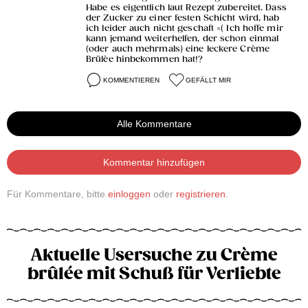
Habe es eigentlich laut Rezept zubereitet. Dass
der Zucker zu einer festen Schicht wird, hab
ich leider auch nicht geschaft =( Ich hoffe mir
kann jemand weiterhelfen, der schon einmal
(oder auch mehrmals) eine leckere Crème
Brülèe hinbekommen hat!?
KOMMENTIEREN
GEFÄLLT MIR
Alle Kommentare
Kommentar hinzufügen
Für Kommentare, bitte
einloggen
oder
registrieren
.
Aktuelle Usersuche zu Crème
brûlée mit Schuß für Verliebte