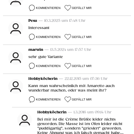
KOMMENTIEREN
GEFÄLLT MIR
Pesu
— 10.3.2025 um 17:48 Uhr
Interessant
KOMMENTIEREN
GEFÄLLT MIR
marwin
— 13.5.2024 um 17:57 Uhr
sehr gute Variante
KOMMENTIEREN
GEFÄLLT MIR
Hobbyköcherin
— 22.12.2015 um 07:36 Uhr
Kann man wahrscheinlich mit Amaretto auch
wunderbar machen, oder was meint ihr?
KOMMENTIEREN
GEFÄLLT MIR
Hobbyköcherin
— 1.3.2016 um 09:14 Uhr
Bei mir ist die Crème Brülèe leider nichts
geworden. Die Masse ist im Ofen leider nicht
"puddigartig", sondern "grieslert" geworden.
Keine Ahnung was ich falsch gemacht habe....