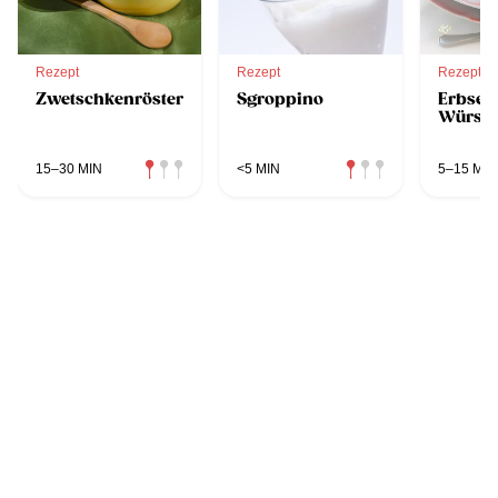
Rezept
Rezept
Rezept
Zwetschkenröster
Sgroppino
Erbsen
Würste
15–30 MIN
<5 MIN
5–15 MIN