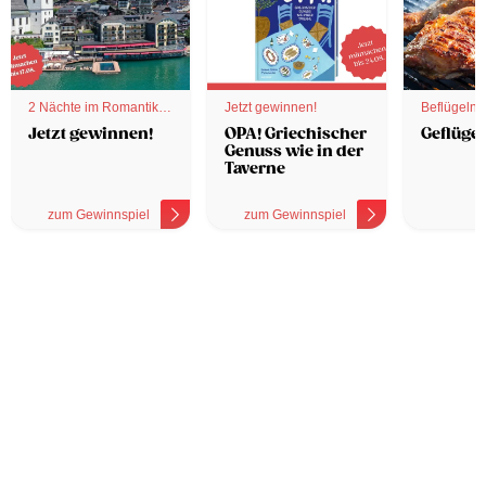
2 Nächte im Romantik
Jetzt gewinnen!
Beflügelnd
Hotel
Jetzt gewinnen!
OPA! Griechischer
Geflügel
Genuss wie in der
Taverne
zum Gewinnspiel
zum Gewinnspiel
z