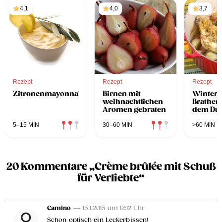
4,1
4,0
3,7
Rezept
Rezept
Rezept
Zitronenmayonnaise
Birnen mit
Wintergr
weihnachtlichen
Brathen
Aromen gebraten
dem Du
5–15 MIN
30–60 MIN
>60 MIN
20 Kommentare „Crème brûlée mit Schuß
für Verliebte“
Camino
— 15.1.2015 um 12:12 Uhr
Schon optisch ein Leckerbissen!