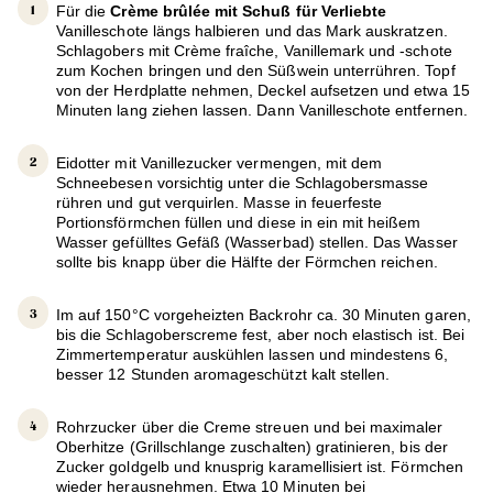
Für die
Crème brûlée mit Schuß für Verliebte
Vanilleschote längs halbieren und das Mark auskratzen.
Schlagobers mit Crème fraîche, Vanillemark und -schote
zum Kochen bringen und den Süßwein unterrühren. Topf
von der Herdplatte nehmen, Deckel aufsetzen und etwa 15
Minuten lang ziehen lassen. Dann Vanilleschote entfernen.
Eidotter mit Vanillezucker vermengen, mit dem
Schneebesen vorsichtig unter die Schlagobersmasse
rühren und gut verquirlen. Masse in feuerfeste
Portionsförmchen füllen und diese in ein mit heißem
Wasser gefülltes Gefäß (Wasserbad) stellen. Das Wasser
sollte bis knapp über die Hälfte der Förmchen reichen.
Im auf 150°C vorgeheizten Backrohr ca. 30 Minuten garen,
bis die Schlagoberscreme fest, aber noch elastisch ist. Bei
Zimmertemperatur auskühlen lassen und mindestens 6,
besser 12 Stunden aromageschützt kalt stellen.
Rohrzucker über die Creme streuen und bei maximaler
Oberhitze (Grillschlange zuschalten) gratinieren, bis der
Zucker goldgelb und knusprig karamellisiert ist. Förmchen
wieder herausnehmen. Etwa 10 Minuten bei