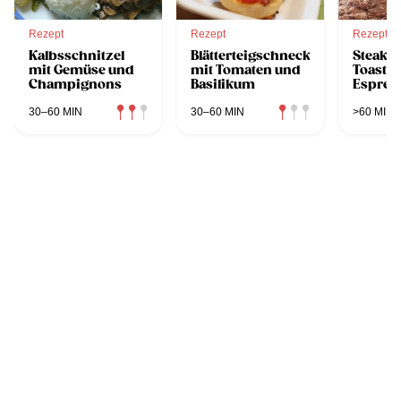
Rezept
Rezept
Rezept
Kalbsschnitzel
Blätterteigschnecken
Steak a
mit Gemüse und
mit Tomaten und
Toast m
Champignons
Basilikum
Espres
Barbec
30–60 MIN
30–60 MIN
>60 MIN