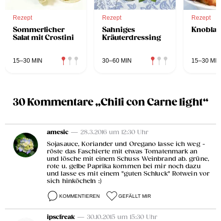
Rezept
Rezept
Rezept
Sommerlicher
Sahniges
Knoblau
Salat mit Crostini
Kräuterdressing
15–30 MIN
30–60 MIN
15–30 MIN
30 Kommentare „Chili con Carne light“
amesic
— 28.3.2016 um 12:30 Uhr
Sojasauce, Koriander und Oregano lasse ich weg -
röste das Faschierte mit etwas Tomatenmark an
und lösche mit einem Schuss Weinbrand ab. grüne,
rote u. gelbe Paprika kommen bei mir noch dazu
und lasse es mit einem "guten Schluck" Rotwein vor
sich hinköcheln :)
KOMMENTIEREN
GEFÄLLT MIR
ipscfreak
— 30.10.2015 um 15:30 Uhr