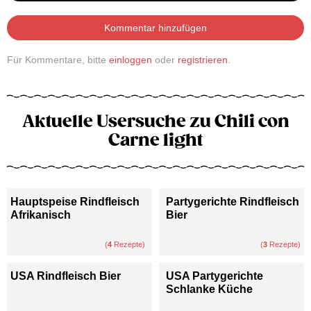
Kommentar hinzufügen
Für Kommentare, bitte
einloggen
oder
registrieren
.
Aktuelle Usersuche zu Chili con
Carne light
Hauptspeise Rindfleisch
Partygerichte Rindfleisch
Afrikanisch
Bier
(
4
Rezepte)
(
3
Rezepte)
USA Rindfleisch Bier
USA Partygerichte
Schlanke Küche