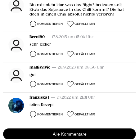
Bin mir nicht klar was das "light" bedeuten soll!
Etwa das Sojasauce in das Chili kommt? Die hat
doch in einen Chili absolut nichts verloren!
KOMMENTIEREN
GEFÄLLT MIR
Berni90
— 17.8.2015 um 15:04 Uhr
sehr lecker
KOMMENTIEREN
GEFÄLLT MIR
mallisylvie
— 26.9.2023 um 08:56 Uhr
gut
KOMMENTIEREN
GEFÄLLT MIR
franziska 1
— 7.7.2022 um 21:31 Uhr
tolles Rezept
KOMMENTIEREN
GEFÄLLT MIR
Alle Kommentare