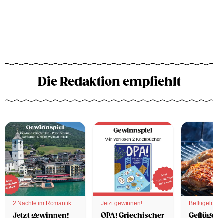
Die Redaktion empfiehlt
2 Nächte im Romantik
Jetzt gewinnen!
Beflügelnd
Hotel
Jetzt gewinnen!
OPA! Griechischer
Geflügel