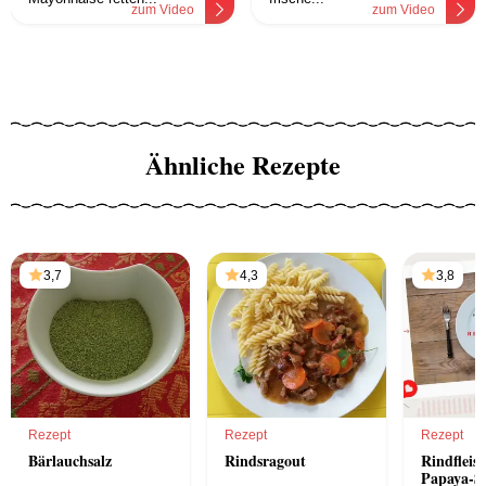
zum Video
zum Video
Ähnliche Rezepte
3,7
4,3
3,8
Rezept
Rezept
Rezept
Bärlauchsalz
Rindsragout
Rindfleisc
Papaya-Sa