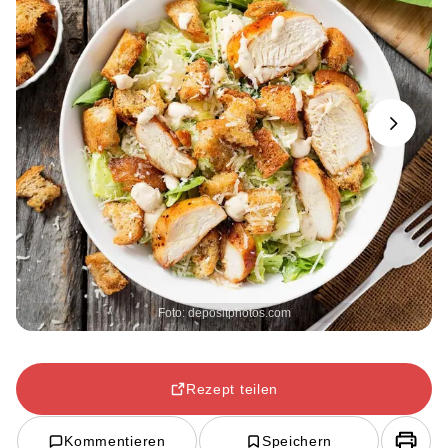
Next
Foto: depositphotos.com
Rezept teilen
Kommentieren
Speichern