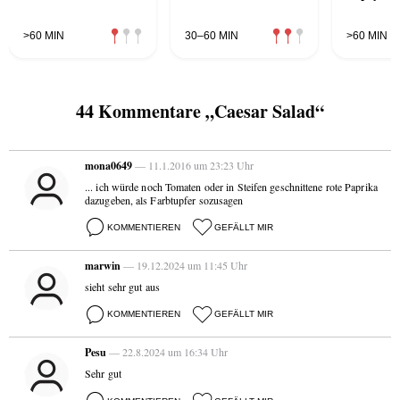
>60 MIN
30–60 MIN
>60 MIN
44 Kommentare „Caesar Salad“
mona0649
— 11.1.2016 um 23:23 Uhr
... ich würde noch Tomaten oder in Steifen geschnittene rote Paprika
dazugeben, als Farbtupfer sozusagen
KOMMENTIEREN
GEFÄLLT MIR
marwin
— 19.12.2024 um 11:45 Uhr
sieht sehr gut aus
KOMMENTIEREN
GEFÄLLT MIR
Pesu
— 22.8.2024 um 16:34 Uhr
Sehr gut