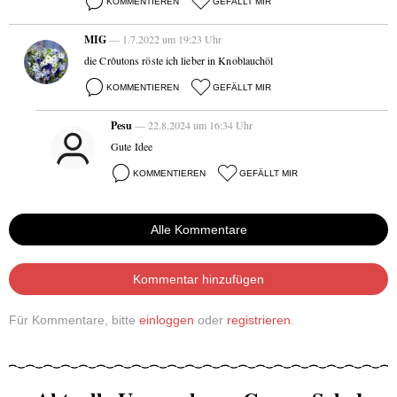
KOMMENTIEREN
GEFÄLLT MIR
MIG
— 1.7.2022 um 19:23 Uhr
die Crôutons röste ich lieber in Knoblauchöl
KOMMENTIEREN
GEFÄLLT MIR
Pesu
— 22.8.2024 um 16:34 Uhr
Gute Idee
KOMMENTIEREN
GEFÄLLT MIR
Alle Kommentare
Kommentar hinzufügen
Für Kommentare, bitte
einloggen
oder
registrieren
.