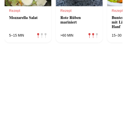
Rezept
Rezept
Rezept
Mozzarella Salat
Rote Rüben
Bunter T
mariniert
mit Lieb
Hanf
5–15 MIN
>60 MIN
15–30 MI