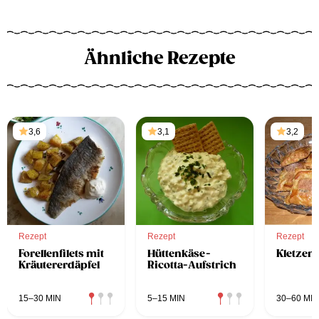
Ähnliche Rezepte
3,6
3,1
3,2
Rezept
Rezept
Rezept
Forellenfilets mit
Hüttenkäse-
Kletzent
Kräutererdäpfel
Ricotta-Aufstrich
15–30 MIN
5–15 MIN
30–60 MIN