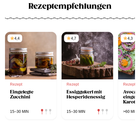
Rezeptempfehlungen
4,4
4,7
4,3
Rezept
Rezept
Rezept
Eingelegte
Essiggukerl mit
Avocad
Zucchini
Hesperidenessig
eingele
Karott
eingele
Zwiebe
15–30 MIN
15–30 MIN
>60 MIN