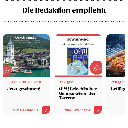
Die Redaktion empfiehlt
2 Nächte im Romantik
Jetzt gewinnen!
Beflügelnd
Hotel
Jetzt gewinnen!
OPA! Griechischer
Geflügel
Genuss wie in der
Taverne
zum Gewinnspiel
zum Gewinnspiel
z