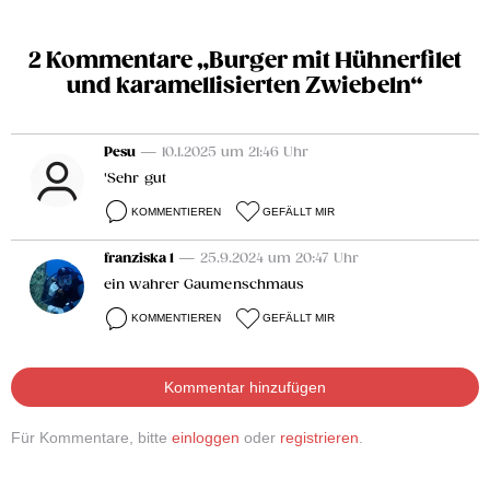
2 Kommentare „Burger mit Hühnerfilet
und karamellisierten Zwiebeln“
Pesu
— 10.1.2025 um 21:46 Uhr
'Sehr gut
KOMMENTIEREN
GEFÄLLT MIR
franziska 1
— 25.9.2024 um 20:47 Uhr
ein wahrer Gaumenschmaus
KOMMENTIEREN
GEFÄLLT MIR
Kommentar hinzufügen
Für Kommentare, bitte
einloggen
oder
registrieren
.