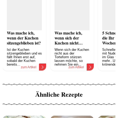
Was mache ich,
Was mache ich,
5 Schnel
wenn der Kuchen
wenn sich der
die Ihr
sitzengeblieben ist?
Kuchen nicht
Wochene
stürzen lässt?
- und ei
Ist der Kuchen
Wenn sich der Kuchen
Schnelle 
Sünde!
sitzengeblieben und es
nicht aus der
mit Nudeln
fällt Ihnen erst auf,
Torteform stürzen
im Glas t
sobald der Kuchen
lassen möchte, so
mehr...Und
bereits...
nehmen Sie ein...
krönenden.
zum Artikel
zum Artikel
z
Ähnliche Rezepte