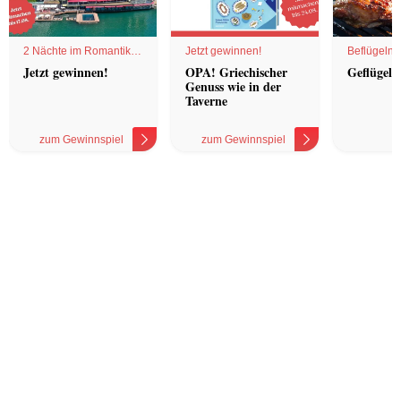
2 Nächte im Romantik
Jetzt gewinnen!
Beflügelnd
Hotel
Jetzt gewinnen!
OPA! Griechischer
Geflügel 
Genuss wie in der
Taverne
zum Gewinnspiel
zum Gewinnspiel
z