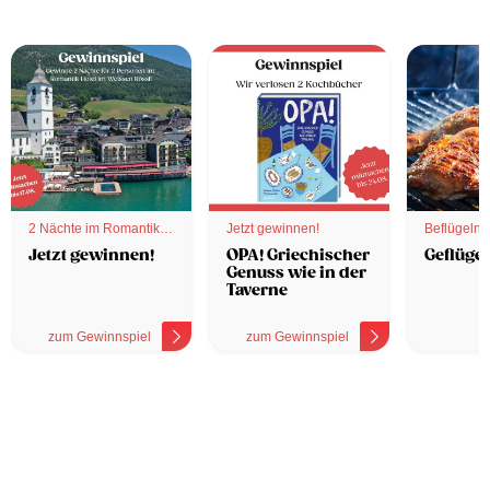
2 Nächte im Romantik
Jetzt gewinnen!
Beflügelnd
Hotel
Jetzt gewinnen!
OPA! Griechischer
Geflügel
Genuss wie in der
Taverne
zum Gewinnspiel
zum Gewinnspiel
z