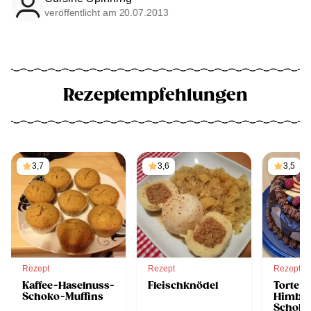
veröffentlicht am 20.07.2013
Rezeptempfehlungen
3,7
3,6
3,5
Rezept
Rezept
Rezept
Kaffee-Haselnuss-
Fleischknödel
Torte m
Schoko-Muffins
Himbee
Schok