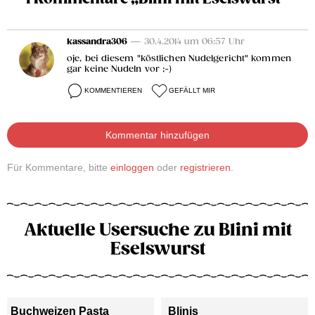
kassandra306
— 30.4.2014 um 06:57 Uhr
oje, bei diesem "köstlichen Nudelgericht" kommen
gar keine Nudeln vor ;-)
KOMMENTIEREN
GEFÄLLT MIR
Kommentar hinzufügen
Für Kommentare, bitte
einloggen
oder
registrieren
.
Aktuelle Usersuche zu Blini mit
Eselswurst
Buchweizen Pasta
Blinis