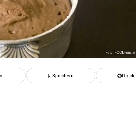
Foto: FOOD-micro 
en
Speichern
Druck