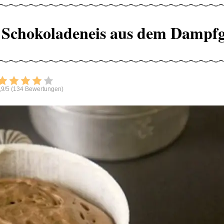
t Schokoladeneis aus dem Dampf
Bewerten
,9/5 (134 Bewertungen)