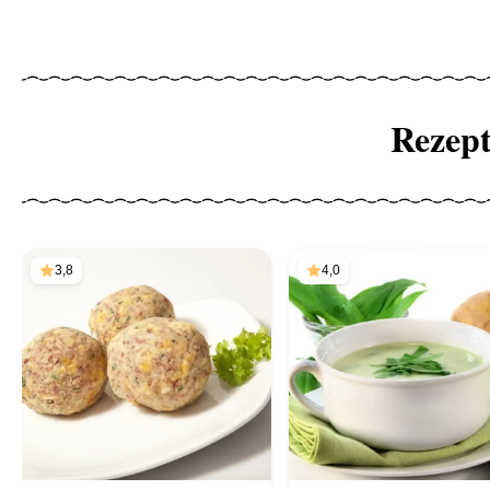
Rezep
3,8
4,0