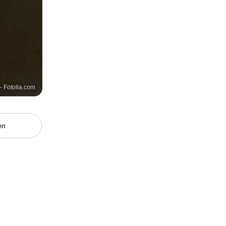
- Fotolia.com
en