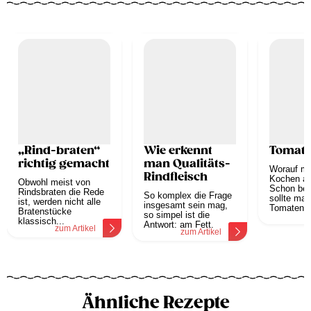
„Rind-braten“
Wie erkennt
Tomat
richtig gemacht
man Qualitäts-
Worauf mu
Rindfleisch
Kochen a
Obwohl meist von
Schon bei
Rindsbraten die Rede
So komplex die Frage
sollte man
ist, werden nicht alle
insgesamt sein mag,
Tomaten au
Bratenstücke
so simpel ist die
z
klassisch...
Antwort: am Fett.
zum Artikel
zum Artikel
Ähnliche Rezepte