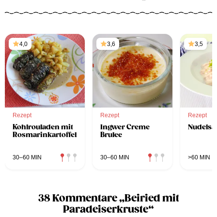
4,0
3,6
3,5
Rezept
Rezept
Rezept
Kohlrouladen mit
Ingwer Creme
Nudelsal
Rosmarinkartoffeln
Brulee
30–60 MIN
30–60 MIN
>60 MIN
38 Kommentare „Beiried mit
Paradeiserkruste“