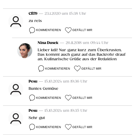
Cfl79
— 23.1.2020 um 15:38 Uhr
zu reis
KOMMENTIEREN
GEFÄLLT MIR
Nina Dusek
— 26.11.2018 um 09:44 Uhr
Lieber kdi! Nur ganz kurz zum Überkrusten.
Das kommt auch ganz auf das Backrohr drauf
an. Kulinarische Grüße aus der Redaktion
KOMMENTIEREN
GEFÄLLT MIR
Pesu
— 15.10.2024 um 19:36 Uhr
Buntes Gemüse
KOMMENTIEREN
GEFÄLLT MIR
Pesu
— 15.10.2024 um 19:35 Uhr
Sehr gut
KOMMENTIEREN
GEFÄLLT MIR