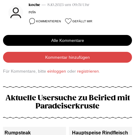
koche
— 8.10.2023 um 09:51 Uhr
reis
KOMMENTIEREN
GEFÄLLT MIR
Alle Kommentare
Kommentar hinzufügen
Für Kommentare, bitte
einloggen
oder
registrieren
.
Aktuelle Usersuche zu Beiried mit
Paradeiserkruste
Rumpsteak
Hauptspeise Rindfleisch