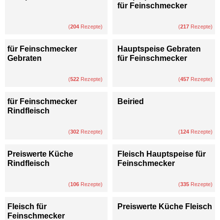
für Feinschmecker
(
204
Rezepte)
(
217
Rezepte)
für Feinschmecker
Hauptspeise Gebraten
Gebraten
für Feinschmecker
(
522
Rezepte)
(
457
Rezepte)
für Feinschmecker
Beiried
Rindfleisch
(
302
Rezepte)
(
124
Rezepte)
Preiswerte Küche
Fleisch Hauptspeise für
Rindfleisch
Feinschmecker
(
106
Rezepte)
(
335
Rezepte)
Fleisch für
Preiswerte Küche Fleisch
Feinschmecker