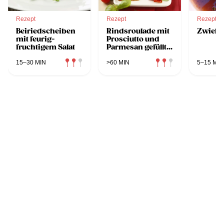
Rezept
Rezept
Rezept
Beiriedscheiben
Rindsroulade mit
Zwiebe
mit feurig-
Prosciutto und
fruchtigem Salat
Parmesan gefüllt
und Gnocchi
15–30 MIN
>60 MIN
5–15 MIN