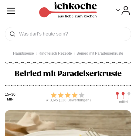
Toggle
Toggle
Was wollen Sie suchen
Suchen
Hauptspeise
Rindfleisch Rezepte
Beiried mit Paradeiserkruste
Beiried mit Paradeiserkruste
Kochdauer
Bewerten
Schwierig
15–30
MIN
★ 3,6/5 (128 Bewertungen)
mittel