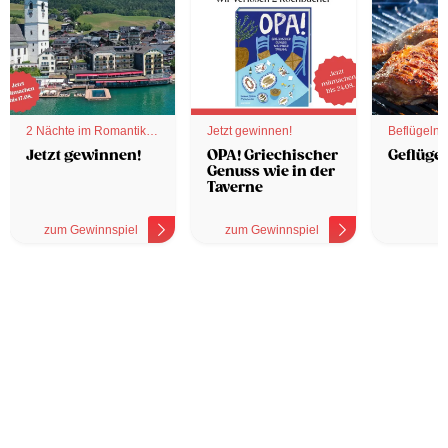
2 Nächte im Romantik
Jetzt gewinnen!
Beflügelnd
Hotel
Jetzt gewinnen!
OPA! Griechischer
Geflügel
Genuss wie in der
Taverne
zum Gewinnspiel
zum Gewinnspiel
z