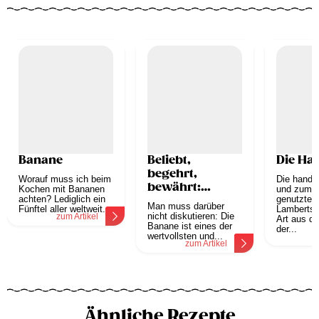
Banane
Beliebt,
Die Ha
begehrt,
Worauf muss ich beim
Die hande
bewährt:
Kochen mit Bananen
und zum V
achten? Lediglich ein
Banane
genutzte
Man muss darüber
Fünftel aller weltweit...
Lambertsha
nicht diskutieren: Die
zum Artikel
Art aus de
Banane ist eines der
der...
wertvollsten und...
z
zum Artikel
Ähnliche Rezepte