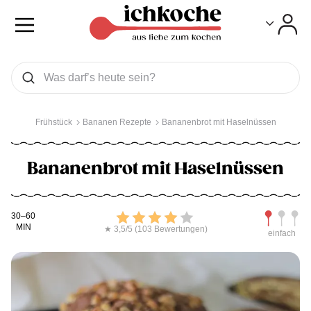
Toggle
Toggle
Was wollen Sie suchen
Suchen
Frühstück
Bananen Rezepte
Bananenbrot mit Haselnüssen
Bananenbrot mit Haselnüssen
Kochdauer
Bewerten
Schwierig
30–60
MIN
★ 3,5/5 (103 Bewertungen)
einfach