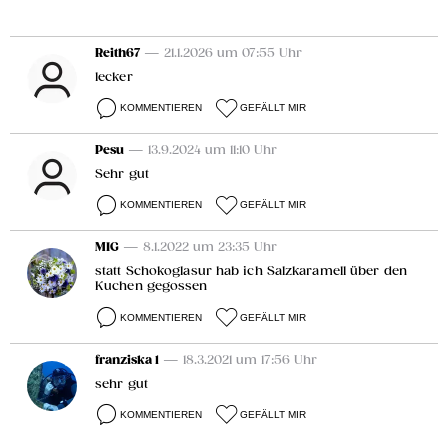
Reith67
— 21.1.2026 um 07:55 Uhr
lecker
KOMMENTIEREN
GEFÄLLT MIR
Pesu
— 13.9.2024 um 11:10 Uhr
Sehr gut
KOMMENTIEREN
GEFÄLLT MIR
MIG
— 8.1.2022 um 23:35 Uhr
statt Schokoglasur hab ich Salzkaramell über den
Kuchen gegossen
KOMMENTIEREN
GEFÄLLT MIR
franziska 1
— 18.3.2021 um 17:56 Uhr
sehr gut
KOMMENTIEREN
GEFÄLLT MIR