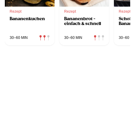
Rezept
Rezept
Rezept
Bananenkuchen
Bananenbrot -
Schoko
einfach & schnell
Banane
30–60 MIN
30–60 MIN
30–60 MI