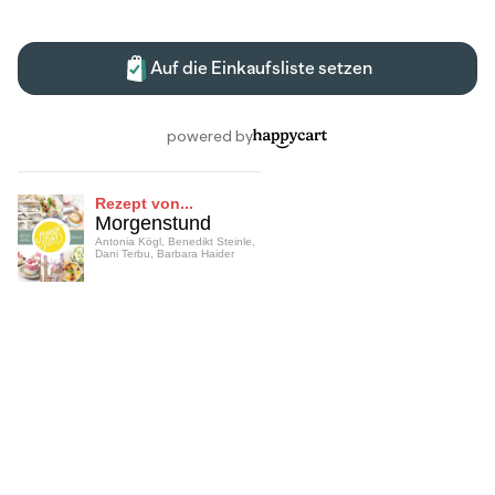
Rezept von...
Morgenstund
Antonia Kögl, Benedikt Steinle,
Dani Terbu, Barbara Haider