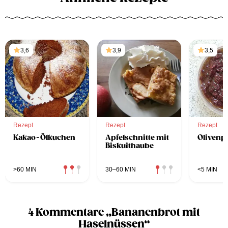
3,6
3,9
3,5
Rezept
Rezept
Rezept
Kakao-Ölkuchen
Apfelschnitte mit
Olivenp
Biskuithaube
>60 MIN
30–60 MIN
<5 MIN
4 Kommentare „Bananenbrot mit
Haselnüssen“