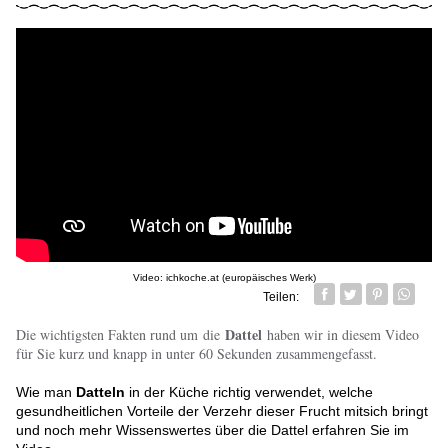
Video: ichkoche.at (europäisches Werk)
Teilen:
Facebook
Twitter
Pin it
Whatsa
Dattel
Die wichtigsten Fakten rund um die
haben wir in diesem Video
für Sie kurz und knapp in unter 60 Sekunden zusammengefasst.
Wie man
Datteln
in der Küche richtig verwendet, welche
gesundheitlichen Vorteile der Verzehr dieser Frucht mitsich bringt
und noch mehr Wissenswertes über die Dattel erfahren Sie im