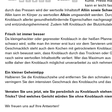
Kunst. Presst ma
kann er leicht fa
durch das Pressen wird der wertvolle Inhaltstoff
Alliin sowie Schwe
Alliin kann im Körper zu wertvollen
Allcin
umgwandelt werden. Durch
Knoblauch allerlei gesundheitsfördernde Eigenschaften nachgesagt. 
und entzündungshemmend. Zudem hilft Knoblauch der Blutzirkulati
Frisch ist immer besser
Da kleingehackter oder gepresster Knoblauch in der heißen Pfanne
schwarz wird, sollte man ihn immer erst kurz vor dem Servieren unt
Geschmacklich steht auch dem Kochen mit getrocknetem Knoblauch
man sich bewusst sein, dass Knoblauch durch das Trocknen oder 
rasch seine wertvollen Inhaltsstoffe verliert. Wer das Maximum aus
sollte daher den Knoblauch möglichst unverarbeitet zu sich nehmen
Ein kleiner Geheimtipp
Halbieren Sie die Knoblauchzehe und entfernen Sie den schmalen g
verringern Sie den intensiven Geschmack des Knoblauchs und das 
Verraten Sie uns jetzt, wie Sie persönlich zu Knoblauch stehe
Tricks? Und welches Gericht würden Sie ohne Knoblauch niem
Wir freuen uns auf Ihre Antworten!