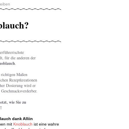
reiben
blauch?
erführerischste
, für die anderen der
oblauch
.
 richtigen Maßen
ichen Rezeptkreationen
oher Dosierung wird er
m Geschmacksverderber.
etzt, wie Sie zu
!
che.at / Blanka Kefer
auch dank Alliin
hen mit
Knoblauch
ist eine wahre