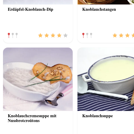
Erdäpfel-Knoblauch-Dip
Knoblauchstangen
Knoblauchcremesuppe mit
Knoblauchsuppe
Nussbrotcroûtons