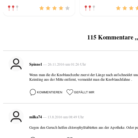
115 Kommentare „W
Spinne1
— 26.11.2016 um 01:26 Uhr
Wenn man die die Knoblauchzehe zuerst der Länge nach aufschneidet und 
Keimling aus der Mitte entfernt, vermeidet man die Knoblauchfahne .
KOMMENTIEREN
GEFÄLLT MIR
milka74
— 13.8.2016 um 08:49 Uhr
Gegen den Geruch helfen chlorophylltabletten aus der Apotheke. Oder pe