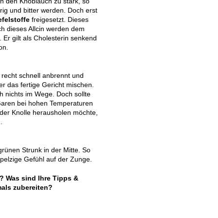
n den Knoblauch zu stark, so
srig und bitter werden. Doch erst
felstoffe
freigesetzt. Dieses
 dieses Allcin werden dem
Er gilt als Cholesterin senkend
on.
 recht schnell anbrennt und
er das fertige Gericht mischen.
 nichts im Wege. Doch sollte
Garen bei hohen Temperaturen
 der Knolle herausholen möchte,
.
rünen Strunk in der Mitte. So
pelzige Gefühl auf der Zunge.
n? Was sind Ihre Tipps &
als zubereiten?