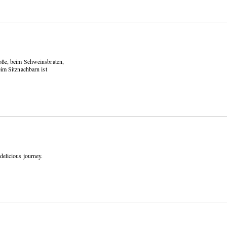
ße, beim Schweinsbraten,
m Sitznachbarn ist
 delicious journey.