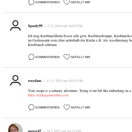
KOMMENTIEREN
GEFÄLLT MIR
Speedy99
— 7.11.2016 um 16:02 Uhr
Ich mag Knoblauchbeim Essen sehr gern. Knoblauchsuppe, Knoblauchso
im Gurkensalat uvm.Aber außerhalb der Küche z.B. Als Ausdünstung bei
Knoblauch schlimm.
KOMMENTIEREN
GEFÄLLT MIR
rosydam
— 13.11.2023 um 10:43 Uhr
Your recipe is a culinary adventure. Trying it out felt like embarking on a
https://suikagameonline.com
KOMMENTIEREN
GEFÄLLT MIR
meggy47
— 24.2.2022 um 10:15 Uhr