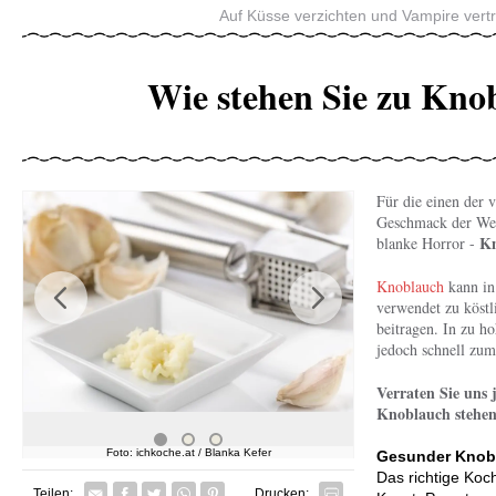
Auf Küsse verzichten und Vampire vert
Wie stehen Sie zu Kno
Für die einen der v
Geschmack der Welt
Kn
blanke Horror -
Knoblauch
kann in
verwendet zu köstl
Previous
Next
beitragen. In zu h
jedoch schnell zu
Verraten Sie uns j
Knoblauch stehen
Foto: ichkoche.at / Blanka Kefer
Foto: ichko
Gesunder Knobl
Das richtige Koc
Facebook
Twitter
Whatsapp senden
Pin it
Teilen:
Drucken: