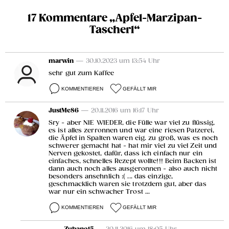
17 Kommentare „Apfel-Marzipan-
Tascherl“
marwin
— 30.10.2023 um 13:54 Uhr
sehr gut zum Kaffee
KOMMENTIEREN
GEFÄLLT MIR
JustMe86
— 20.11.2016 um 16:17 Uhr
Sry - aber NIE WIEDER, die Fülle war viel zu flüssig,
es ist alles zerronnen und war eine riesen Patzerei,
die Äpfel in Spalten waren eig. zu groß, was es noch
schwerer gemacht hat - hat mir viel zu viel Zeit und
Nerven gekostet, dafür, dass ich einfach nur ein
einfaches, schnelles Rezept wollte!!! Beim Backen ist
dann auch noch alles ausgeronnen - also auch nicht
besonders ansehnlich :( ... das einzige,
geschmacklich waren sie trotzdem gut, aber das
war nur ein schwacher Trost ...
KOMMENTIEREN
GEFÄLLT MIR