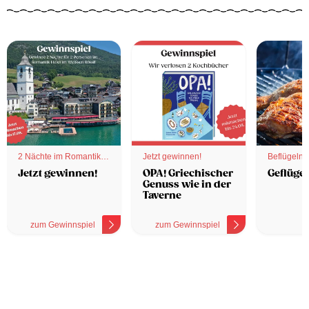
2 Nächte im Romantik
Jetzt gewinnen!
Beflügelnd
Hotel
Jetzt gewinnen!
OPA! Griechischer
Geflügel
Genuss wie in der
Taverne
zum Gewinnspiel
zum Gewinnspiel
z