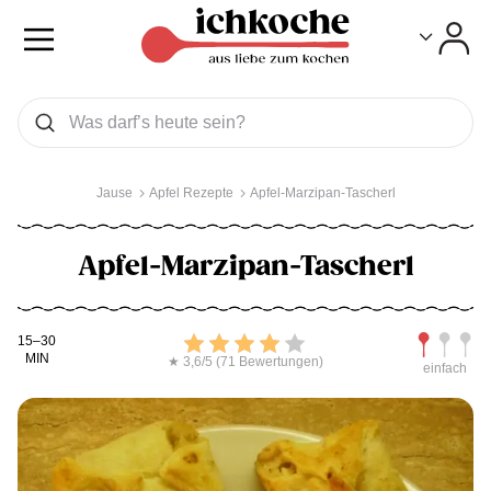
Toggle
Toggle
Was wollen Sie suchen
Suchen
Jause
Apfel Rezepte
Apfel-Marzipan-Tascherl
Apfel-Marzipan-Tascherl
Kochdauer
Bewerten
Schwierig
15–30
MIN
★ 3,6/5 (71 Bewertungen)
einfach