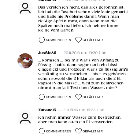
Zubano15
— 20.11.2016 um 18:05 Uhr
Das versteh ich nicht, das alles geronnen ist,
ich hab die Tascherl schon viele Male gemacht
und hatte nie Probleme damit. Wenn man
rießige Äpfel nimmt, dann kann man die
Spalten noch mal teilen, ich nehme immer
kleine vom Garten.
KOMMENTIEREN
GEFÄLLT MIR
JustMe86
— 20.11.2016 um 19:20 Uhr
... komisch ... bei mir war's von Anfang zu
flüssig - hab's dann sogar noch ein bissl
eingedickt und trotzdem war's zu flüssig um's
vernünftig zu verarbeiten ... aber es gehörten
schon sowohl die 2 Eiklar als auch die 2 EL
Rapsöl IN die Masse ... weil zum Bestreichen
nimmt man ja lt Text dann Wasser, oder?!
KOMMENTIEREN
GEFÄLLT MIR
Zubano15
— 21.11.2016 um 16:33 Uhr
ich nehm immer Wasser zum Bestreichen,
aber man kann auch ein Ei verwenden
KOMMENTIEREN
GEFÄLLT MIR