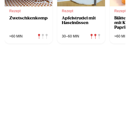
Rezept
Rezept
Rezept
Zwetschkenkompott
Apfelstrudel mit
Blätter
Haselnüssen
mit Kä
Paprik
>60 MIN
30–60 MIN
>60 MIN