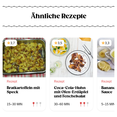
Ähnliche Rezepte
3,7
3,5
3,3
Rezept
Rezept
Rezept
Bratkartoffeln mit
Coca-Cola-Huhn
Bananen
Speck
mit Ofen-Erdäpfel
Sauce
und Fenchelsalat
15–30 MIN
30–60 MIN
5–15 MIN