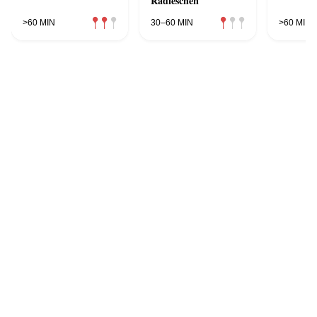
Radieschen
>60 MIN
30–60 MIN
>60 MIN