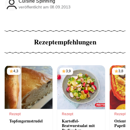
Cuisine Spinning
veröffentlicht am 08.09.2013
Rezeptempfehlungen
4,3
3,9
3,8
Rezept
Rezept
Rezept
Topfengermstrudel
Kartoffel-
Oriental
Bratwurstsalat mit
Paprikas