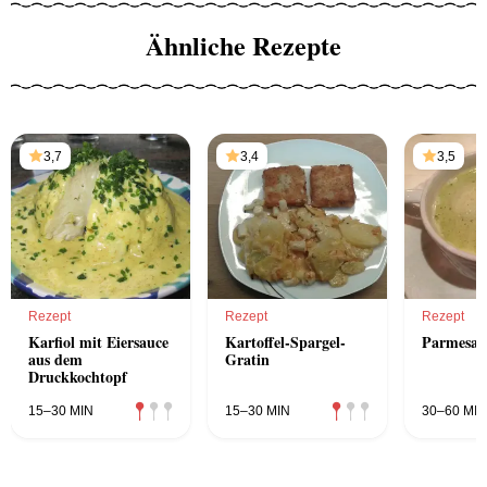
Ähnliche Rezepte
3,7
3,4
3,5
Rezept
Rezept
Rezept
Karfiol mit Eiersauce
Kartoffel-Spargel-
Parmesan
aus dem
Gratin
Druckkochtopf
15–30 MIN
15–30 MIN
30–60 MIN