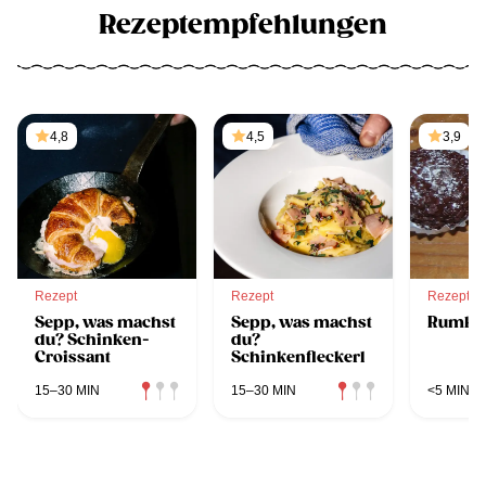
Rezeptempfehlungen
4,8
4,5
3,9
Rezept
Rezept
Rezept
Sepp, was machst
Sepp, was machst
Rumku
du? Schinken-
du?
Croissant
Schinkenfleckerl
15–30 MIN
15–30 MIN
<5 MIN