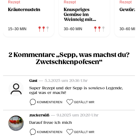
Rezept
Rezept
Rezept
Kräuternudeln
Knuspriges
Gewürz
Gemüse im
Weinteig mit
Sauerrahm-
Bärlauch-Creme
15–30 MIN
30–60 MIN
30–60 MIN
2 Kommentare „Sepp, was machst du?
Zwetschkenpofesen“
Gast
— 5.3.2025 um 20:36 Uhr
Super Rezept und der Sepp is sowieso Legende,
egal was er macht!
KOMMENTIEREN
GEFÄLLT MIR
zuckersüß
— 9.1.2025 um 20:20 Uhr
Darauf freue ich mich
KOMMENTIEREN
GEFÄLLT MIR