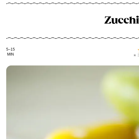
Zucchi
Kochdauer
5–15
MIN
★ 3