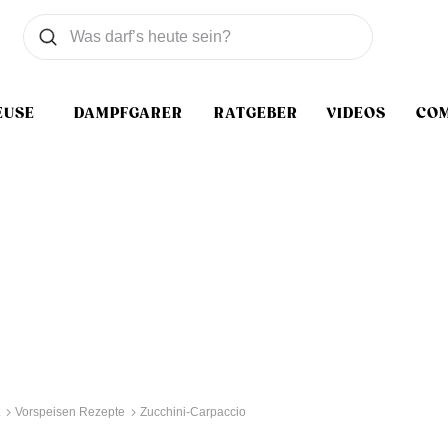
Was wollen Sie suchen
Suchen
EUSE
DAMPFGARER
RATGEBER
VIDEOS
CO
Vorspeisen Rezepte
Zucchini-Carpaccio