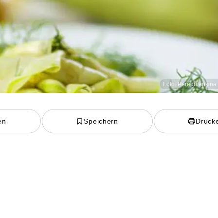
Foto: Peredniankina 
en
Speichern
Druck