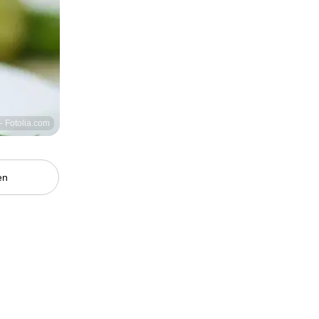
- Fotolia.com
en