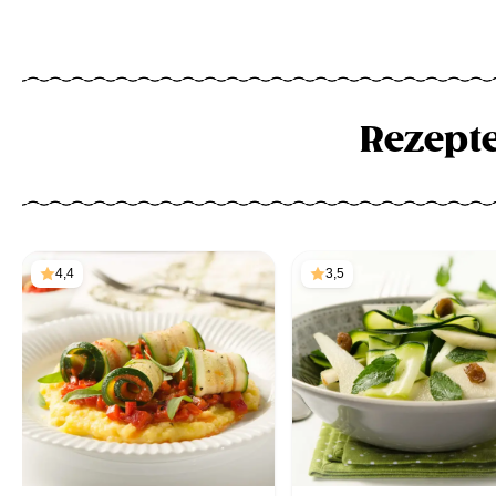
Rezept
4,4
3,5