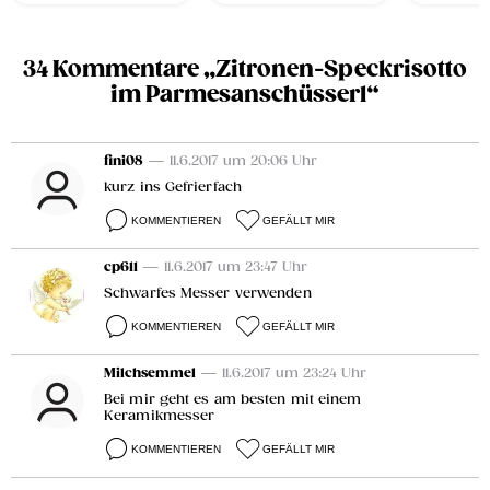
34 Kommentare „Zitronen-Speckrisotto
im Parmesanschüsserl“
fini08
— 11.6.2017 um 20:06 Uhr
kurz ins Gefrierfach
KOMMENTIEREN
GEFÄLLT MIR
cp611
— 11.6.2017 um 23:47 Uhr
Schwarfes Messer verwenden
KOMMENTIEREN
GEFÄLLT MIR
Milchsemmel
— 11.6.2017 um 23:24 Uhr
Bei mir geht es am besten mit einem
Keramikmesser
KOMMENTIEREN
GEFÄLLT MIR