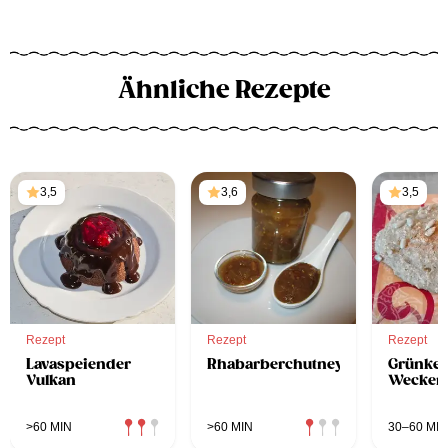
Ähnliche Rezepte
3,5
3,6
3,5
Rezept
Rezept
Rezept
Lavaspeiender
Rhabarberchutney
Grünker
Vulkan
Weckerl
>60 MIN
>60 MIN
30–60 MIN