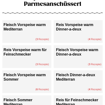
Parmesanschüsserl
Fleisch Vorspeise warm
Reis Vorspeise warm
Mediterran
Dinner-a-deux
(
3
Rezepte)
(
4
Rezepte)
Reis Vorspeise warm für
Fleisch Vorspeise warm
Feinschmecker
Dinner-a-deux
(
3
Rezepte)
(
3
Rezepte)
Fleisch Vorspeise warm
Fleisch Dinner-a-deux
Sommer
Mediterran
(
6
Rezepte)
(
4
Rezepte)
Fleisch Sommer
Reis für Feinschmecker
Mediterran
Mediterran