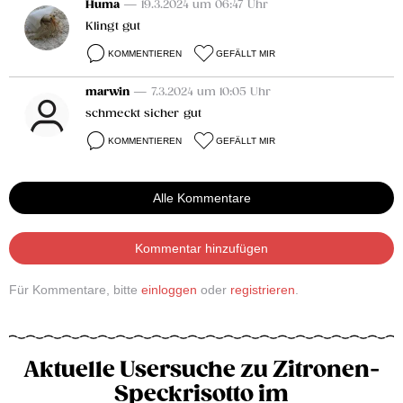
Huma
— 19.3.2024 um 06:47 Uhr
Klingt gut
KOMMENTIEREN
GEFÄLLT MIR
marwin
— 7.3.2024 um 10:05 Uhr
schmeckt sicher gut
KOMMENTIEREN
GEFÄLLT MIR
Alle Kommentare
Kommentar hinzufügen
Für Kommentare, bitte
einloggen
oder
registrieren
.
Aktuelle Usersuche zu Zitronen-
Speckrisotto im