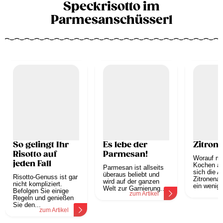
Speckrisotto im
Parmesanschüsserl
So gelingt Ihr
Es lebe der
Zitrone
Risotto auf
Parmesan!
Worauf mu
jeden Fall
Kochen a
Parmesan ist allseits
sich die A
überaus beliebt und
Risotto-Genuss ist gar
Zitronena
wird auf der ganzen
nicht kompliziert.
ein wenig 
Welt zur Garnierung...
Befolgen Sie einige
z
zum Artikel
Regeln und genießen
Sie den...
zum Artikel