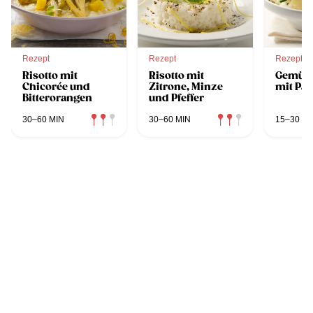
Rezept
Rezept
Rezept
Risotto mit
Risotto mit
Gemüse
Chicorée und
Zitrone, Minze
mit Pa
Bitterorangen
und Pfeffer
30–60 MIN
30–60 MIN
15–30 MI