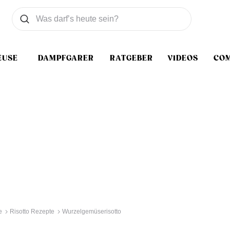
Was wollen Sie suchen
Suchen
EUSE
DAMPFGARER
RATGEBER
VIDEOS
CO
e
Risotto Rezepte
Wurzelgemüserisotto