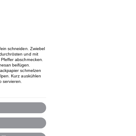
fein schneiden. Zwiebel
durchrösten und mit
 Pfeffer abschmecken.
mesan beifügen.
Backpapier schmelzen
ülpen. Kurz auskühlen
o servieren.