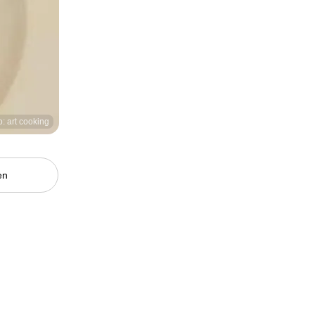
o: art cooking
en