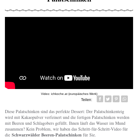
Video: ichkoche.at (europäisches Werk)
Teilen:
Facebook
Twitter
Pin it
Whatsa
Diese Palatschinken sind das perfekte Dessert: Der Palatschinkenteig
wird mit Kakaopulver verfeinert und die fertigen Palatschinken werden
mit Beeren und Schlagobers gefüllt. Ihnen läuft das Wasser im Mund
zusammen? Kein Problem, wir haben das Schritt-für-Schritt-Video für
Schwarzwälder Beeren-Palatschinken
die
für Sie.