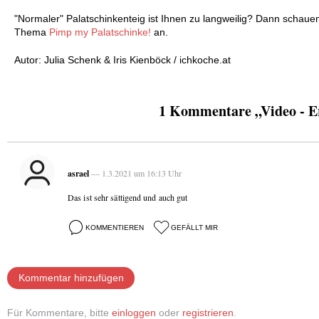
"Normaler" Palatschinkenteig ist Ihnen zu langweilig? Dann schaue
Thema
Pimp my Palatschinke!
an.
Autor: Julia Schenk & Iris Kienböck / ichkoche.at
1 Kommentare „Video - E
asrael
— 1.3.2021 um 16:13 Uhr
Das ist sehr sättigend und auch gut
KOMMENTIEREN
GEFÄLLT MIR
Kommentar hinzufügen
Für Kommentare, bitte
einloggen
oder
registrieren
.