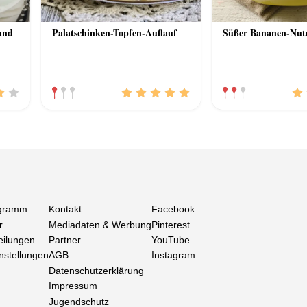
und
Palatschinken-Topfen-Auflauf
Süßer Bananen-Nute
gramm
Kontakt
Facebook
r
Mediadaten & Werbung
Pinterest
eilungen
Partner
YouTube
nstellungen
AGB
Instagram
Datenschutzerklärung
Impressum
Jugendschutz