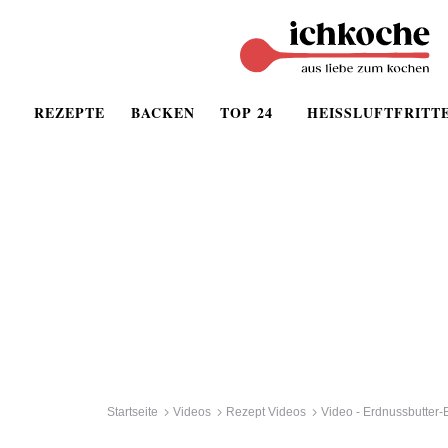
REZEPTE
BACKEN
TOP 24
HEISSLUFTFRITT
Startseite
Videos
Rezept Videos
Video - Erdnussbutter