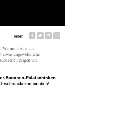
Teilen:
Facebook
Twitter
Pin it
Whatsapp senden
en. Warum aber nicht
cht etwas ungewöhnliche
zubereitet, zeigen wir
er-Bananen-Palatschinken
ser Geschmackskombination!