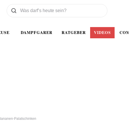
Was wollen Sie suchen
Suchen
EUSE
DAMPFGARER
RATGEBER
VIDEOS
CO
-Bananen-Palatschinken