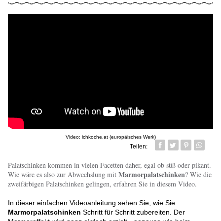
Video: ichkoche.at (europäisches Werk)
Teilen:
Facebook
Twitter
Pin it
Whatsa
Palatschinken kommen in vielen Facetten daher, egal ob süß oder pikant.
Marmorpalatschinken
Wie wäre es also zur Abwechslung mit
? Wie die
zweifärbigen Palatschinken gelingen, erfahren Sie in diesem Video.
In dieser einfachen Videoanleitung sehen Sie, wie Sie
Marmorpalatschinken
Schritt für Schritt zubereiten. Der