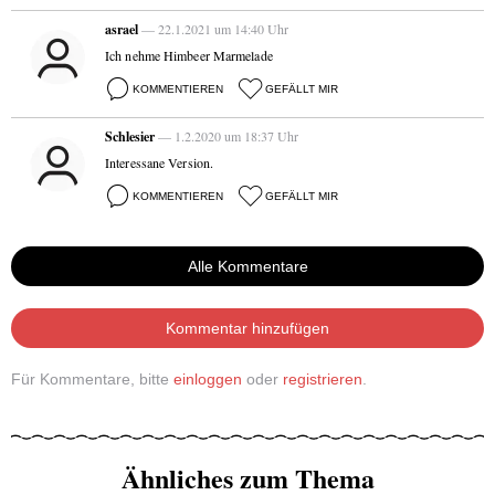
asrael
— 22.1.2021 um 14:40 Uhr
Ich nehme Himbeer Marmelade
KOMMENTIEREN
GEFÄLLT MIR
Schlesier
— 1.2.2020 um 18:37 Uhr
Interessane Version.
KOMMENTIEREN
GEFÄLLT MIR
Alle Kommentare
Kommentar hinzufügen
Für Kommentare, bitte
einloggen
oder
registrieren
.
Ähnliches zum Thema