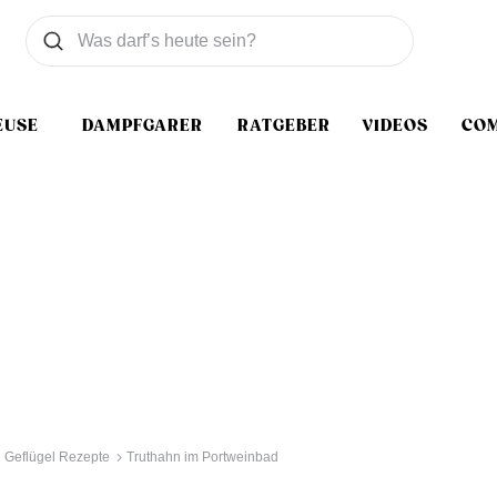
Was wollen Sie suchen
Suchen
EUSE
DAMPFGARER
RATGEBER
VIDEOS
CO
Geflügel Rezepte
Truthahn im Portweinbad