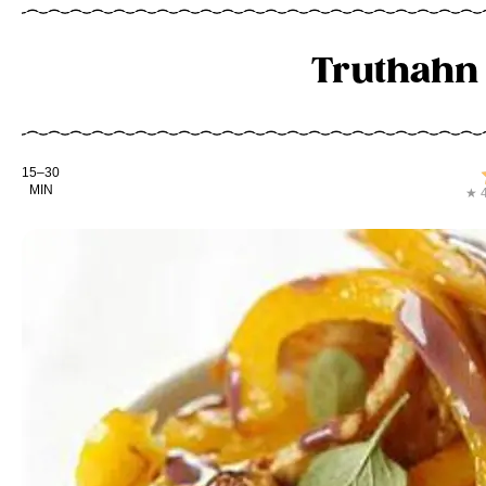
Truthahn
Kochdauer
15–30
MIN
★ 4