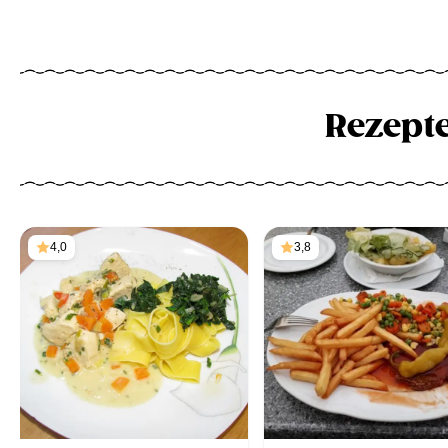
Rezept
4,0
3,8