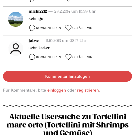
michi2212
— 28.2.2014 um 10:39 Uhr
sehr gut
KOMMENTIEREN
GEFÄLLT MIR
jobse
— 9.10.2013 um 08:17 Uhr
sehr lecker
KOMMENTIEREN
GEFÄLLT MIR
Kommentar hinzufügen
Für Kommentare, bitte
einloggen
oder
registrieren
.
Aktuelle Usersuche zu Tortellini
mare orto (Tortellini mit Shrimps
und Gemüse)