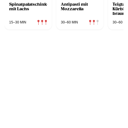
Spinatpalatschinken
Antipasti mit
Teigtas
mit Lachs
Mozzarella
Kürbisf
brauner
15–30 MIN
30–60 MIN
30–60 MI