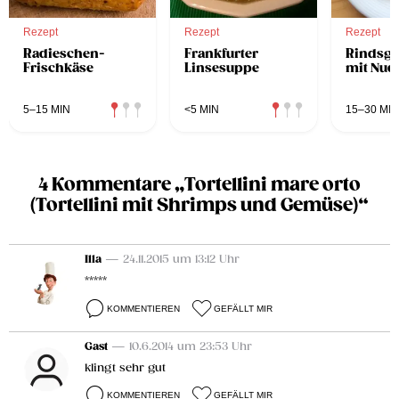
Rezept
Rezept
Rezept
Radieschen-
Frankfurter
Rindsge
Frischkäse
Linsesuppe
mit Nud
5–15 MIN
<5 MIN
15–30 MIN
4 Kommentare „Tortellini mare orto
(Tortellini mit Shrimps und Gemüse)“
Illa
— 24.11.2015 um 13:12 Uhr
*****
KOMMENTIEREN
GEFÄLLT MIR
Gast
— 10.6.2014 um 23:53 Uhr
klingt sehr gut
KOMMENTIEREN
GEFÄLLT MIR