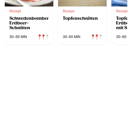
Rezept
Rezept
Rezept
Schwedenbomben-
Topfenschnitten
Topfen
Erdbeer-
Erdbee
Schnitten
mit Sc
30–60 MIN
30–60 MIN
30–60 MI