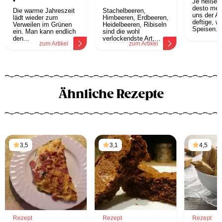
Je heißer 
Gartenparty
desto meh
Die warme Jahreszeit
Stachelbeeren,
uns der Ap
lädt wieder zum
Himbeeren, Erdbeeren,
deftige, 
Verweilen im Grünen
Heidelbeeren, Ribiseln
Speisen. D
ein. Man kann endlich
sind die wohl
z
den...
verlockendste Art,...
zum Artikel
zum Artikel
Ähnliche Rezepte
3,5
3,1
4,5
Rezept
Rezept
Rezept