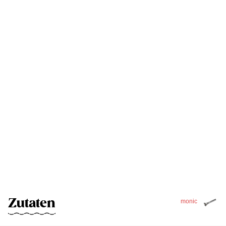
Zutaten
monic