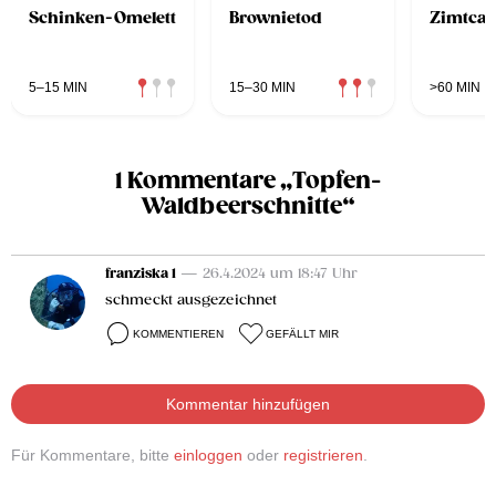
Schinken-Omelett
Brownietod
Zimtcan
5–15 MIN
15–30 MIN
>60 MIN
1 Kommentare „Topfen-
Waldbeerschnitte“
franziska 1
— 26.4.2024 um 18:47 Uhr
schmeckt ausgezeichnet
KOMMENTIEREN
GEFÄLLT MIR
Kommentar hinzufügen
Für Kommentare, bitte
einloggen
oder
registrieren
.