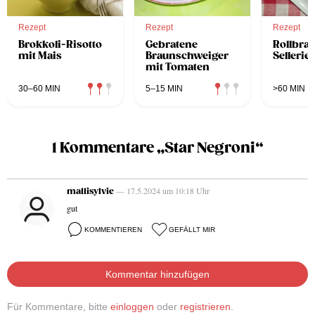
Rezept
Rezept
Rezept
Brokkoli-Risotto
Gebratene
Rollbrat
mit Mais
Braunschweiger
Sellerief
mit Tomaten
30–60 MIN
5–15 MIN
>60 MIN
1 Kommentare „Star Negroni“
— 17.5.2024 um 10:18 Uhr
mallisylvie
gut
KOMMENTIEREN
GEFÄLLT MIR
Kommentar hinzufügen
Für Kommentare, bitte
einloggen
oder
registrieren
.