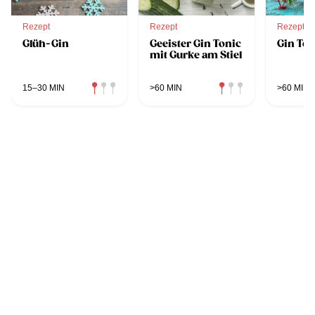
Rezept
Rezept
Rezept
Glüh-Gin
Geeister Gin Tonic
Gin Ton
mit Gurke am Stiel
15–30 MIN
>60 MIN
>60 MIN