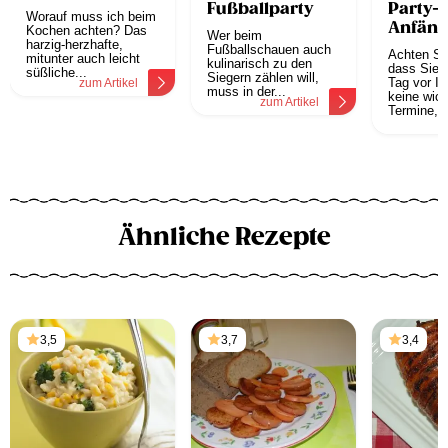
Fußballparty
Party-T
Worauf muss ich beim
Anfäng
Kochen achten? Das
Wer beim
harzig-herzhafte,
Fußballschauen auch
Achten Sie
mitunter auch leicht
kulinarisch zu den
dass Sie 
süßliche...
Siegern zählen will,
Tag vor Ih
zum Artikel
muss in der...
keine wich
zum Artikel
Termine, s
z
Ähnliche Rezepte
3,5
3,7
3,4