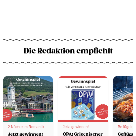
Die Redaktion empfiehlt
2 Nächte im Romantik
Jetzt gewinnen!
Beflügelnd
Hotel
Jetzt gewinnen!
OPA! Griechischer
Geflügel