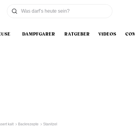
Was wollen Sie suchen
Suchen
EUSE
DAMPFGARER
RATGEBER
VIDEOS
CO
sert kalt
Backrezepte
Stanitzel