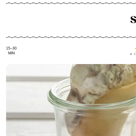
S
Kochdauer
15–30
MIN
★ 4