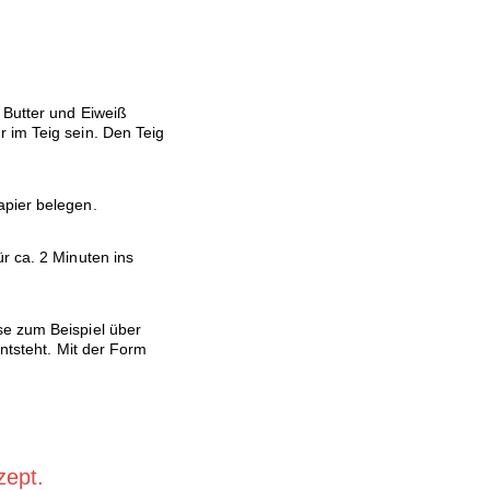
 Butter und Eiweiß
 im Teig sein. Den Teig
apier belegen.
r ca. 2 Minuten ins
se zum Beispiel über
entsteht. Mit der Form
zept.