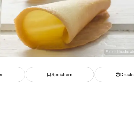
Foto: ichkoche.at
en
Speichern
Druck