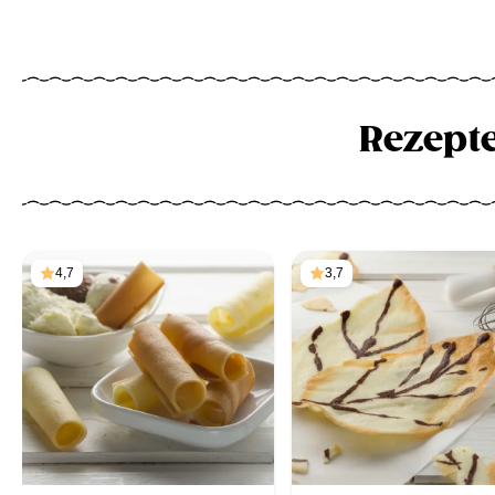
Rezept
4,7
3,7