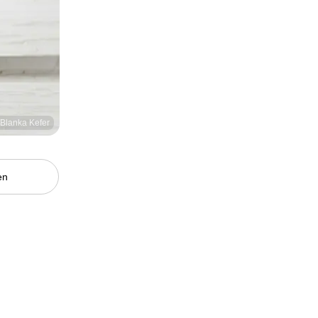
/Blanka Kefer
en