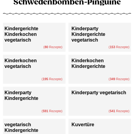
Schwedenbomben-Pinguine
Kindergerichte
Kinderparty
Kinderkochen
Kindergerichte
vegetarisch
vegetarisch
(
80
Rezepte)
(
153
Rezepte)
Kinderkochen
Kinderkochen
vegetarisch
Kindergerichte
(
195
Rezepte)
(
349
Rezepte)
Kinderparty
Kinderparty vegetarisch
Kindergerichte
(
591
Rezepte)
(
541
Rezepte)
vegetarisch
Kuvertüre
Kindergerichte