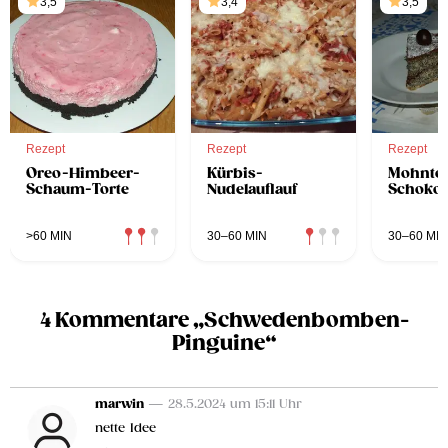
3,5
3,4
3,5
Rezept
Rezept
Rezept
Oreo-Himbeer-
Kürbis-
Mohntor
Schaum-Torte
Nudelauflauf
Schokog
>60 MIN
30–60 MIN
30–60 MIN
4 Kommentare „Schwedenbomben-
Pinguine“
marwin
— 28.5.2024 um 15:11 Uhr
nette Idee