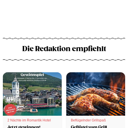
Die Redaktion empfiehlt
2 Nächte im Romantik Hotel
Beflügelnder Grillspaß
Jetzt gewinnen!
Geflügel vom Grill