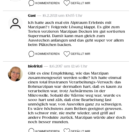
KOMMENTIEREN
GEFÄLLT MIR
Gast
— 16.2.2021 um 10:05 Uhr
Ich hatte auch mal ein Alptraum Erlebnis mit
Marzipan?‍♀️ Folgende Lösung klappt. Es gibt zum
Torten verzieren Marzipan Decken im gut sortierten
Supermarkt. Damit kann man gleich zum
Ausstechen anfangen und das geht super vor allem
beim Plätzchen backen.
KOMMENTIEREN
GEFÄLLT MIR
biofritzi
— 11.6.2017 um 12:46 Uhr
Gibt es eine Empfehlung, wie das Marzipan
zusammengesetzt werden sollte? Ich hatte einmal
einen total frustranen Verarbeitungs-Versuch: das
Rohmarzipan war dermaßen hart, daß es kaum zu
verarbeiten war, trotz Aufwärmens in der
Mikrowelle. Sobald die Wärme weg war, wurde es
sooo hart und zäh, daß eine Bearbeitung fast
unmöglich war, von Ausrollen ganz zu schweigen.
Es wäre höchstens zum Reiben geeignet gewesen.
Ich schwor mir, nie mehr wieder, und griff auf
andere Produkte zurück. Marzipan würde aber doch
noch besser munden.
KOMMENTIEREN
GEFÄLLT MIR