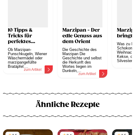
10 Tipps &
Marzipan - Der
Marzip
Tricks für
edle Genuss aus
bringt 
perfektes
dem Orient
Was zu Ni
Marzipan
Schokoma
Ob Marzipan-
Die Geschichte des
Weihnacht
Punschkugeln, Wiener
Marzipan Die
Kekse, das
Wäschermädel oder
Geschichte und selbst
Silvester 
marzipangefüllte
die Herkunft des
z
Bratäpfel:...
Wortes liegen im
zum Artikel
Dunkeln,...
zum Artikel
Ähnliche Rezepte