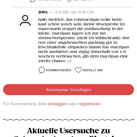
200x
— 5.9.2017 um 15:18 Uhr
hallo biofritzi, das rohmarzipan sollte beim
kauf schön weich sein. kleine druckprobe im
supermarkt erspart die enttäuschung in der
küche. marzipan lagere ich nur bei
zimmertemperatur (nicht im kühlschrank). den
rest einer angebrauchten packung gut in
frischhaltefolie einpacken (damit das marzipan
nicht aushärtet) und zügig (innerhalb von 4-6
wochen) verbrauchen. gib dem marzipan eine
zweite chance :-)
KOMMENTIEREN
GEFÄLLT MIR
Kommentar hinzufügen
Für Kommentare, bitte
einloggen
oder
registrieren
.
Aktuelle Usersuche zu