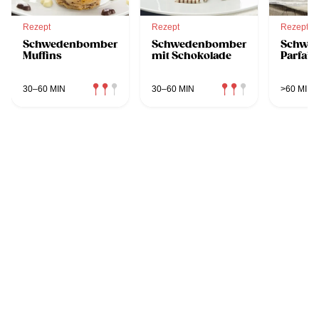
Rezept
Rezept
Rezept
Schwedenbomben-
Schwedenbombentorte
Schwe
Muffins
mit Schokolade
Parfait
30–60 MIN
30–60 MIN
>60 MIN