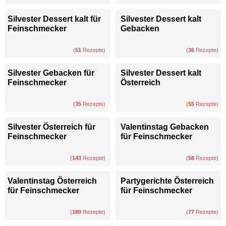
Silvester Dessert kalt für
Silvester Dessert kalt
Feinschmecker
Gebacken
(
51
Rezepte)
(
36
Rezepte)
Silvester Gebacken für
Silvester Dessert kalt
Feinschmecker
Österreich
(
35
Rezepte)
(
55
Rezepte)
Silvester Österreich für
Valentinstag Gebacken
Feinschmecker
für Feinschmecker
(
143
Rezepte)
(
58
Rezepte)
Valentinstag Österreich
Partygerichte Österreich
für Feinschmecker
für Feinschmecker
(
180
Rezepte)
(
77
Rezepte)