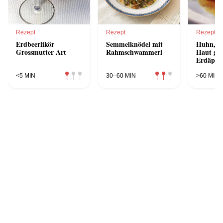
Rezept
Rezept
Rezept
Erdbeerlikör
Semmelknödel mit
Huhn, un
Grossmutter Art
Rahmschwammerl
Haut gef
Erdäpfel
<5 MIN
30–60 MIN
>60 MIN