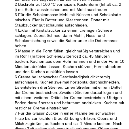
2 Backrohr auf 160 °C vorheizen. Kastenform (Inhalt ca. 2
l) mit Butter ausstreichen und mit Mehl ausstreuen.
3 Für die Schokomasse Mehl mit Nüssen und Schokolade
mischen. Eier in Dotter und Klar trennen. Dotter mit
Staubzucker gut schaumig aufschlagen.
4 Eiklar mit Kristallzucker zu einem cremigen Schnee
schlagen. Zuerst Schnee, dann Mehl-, Nuss- und
Schokomischung sowie die Butter unter die Dottermasse
heben.
5 Masse in die Form füllen, gleichmäßig verstreichen und
im Rohr (mittlere Schiene/Gitterrost) ca. 45 Minuten
backen. Kuchen aus dem Rohr nehmen und in der Form 10
Minuten abkühlen lassen. Kuchen stürzen, Form abheben
und den Kuchen auskühlen lassen.
6 Creme bei schwacher Geschwindigkeit dickcremig
aufschlagen. Kuchen zweimal horizontal durchschneiden.
Es entstehen drei Streifen. Einen Streifen mit einem Drittel
der Creme bestreichen. Zweiten Streifen darauf legen und
mit einem weiteren Drittel der Creme bestreichen. Übrigen
Boden darauf setzen und behutsam andrücken. Kuchen mit
restlicher Creme einstreichen.
7 Für die Glasur Zucker in einer Pfanne bei schwacher
Hitze bis zur leichten Braunfärbung erhitzen. Obers und
Milch zugießen, aufkochen und ca. 1 Minute kochen. Nach
dieser Zeit sollten sich eventuell vorhandene Klümpchen