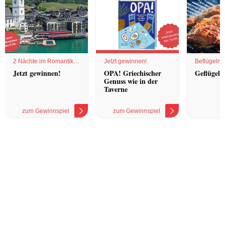
2 Nächte im Romantik
Jetzt gewinnen!
Beflügelnd
Hotel
Jetzt gewinnen!
OPA! Griechischer
Geflügel 
Genuss wie in der
Taverne
zum Gewinnspiel
zum Gewinnspiel
z