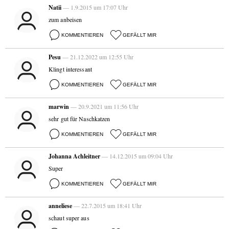
Natii
— 1.9.2015 um 17:07 Uhr
zum anbeisen
KOMMENTIEREN
GEFÄLLT MIR
Pesu
— 21.12.2022 um 12:55 Uhr
Klingt interessant
KOMMENTIEREN
GEFÄLLT MIR
marwin
— 20.9.2021 um 11:56 Uhr
sehr gut für Naschkatzen
KOMMENTIEREN
GEFÄLLT MIR
Johanna Achleitner
— 14.12.2015 um 09:04 Uhr
Super
KOMMENTIEREN
GEFÄLLT MIR
anneliese
— 22.7.2015 um 18:41 Uhr
schaut super aus