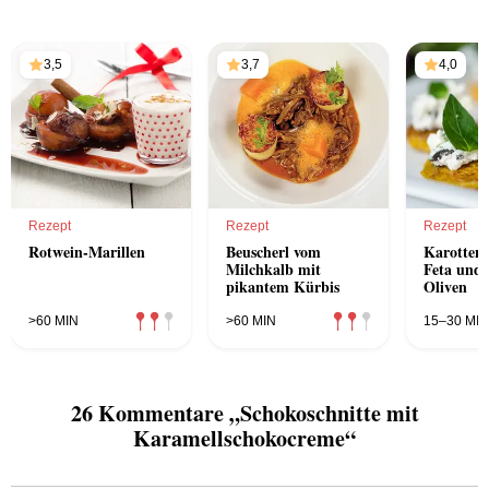
3,5
3,7
4,0
Rezept
Rezept
Rezept
Rotwein-Marillen
Beuscherl vom
Karottenr
Milchkalb mit
Feta und 
pikantem Kürbis
Oliven
>60 MIN
>60 MIN
15–30 MIN
26 Kommentare „Schokoschnitte mit
Karamellschokocreme“