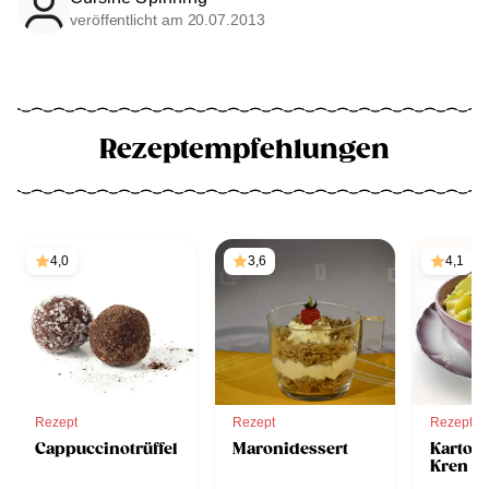
veröffentlicht am 20.07.2013
Rezeptempfehlungen
4,0
3,6
4,1
Rezept
Rezept
Rezept
Cappuccinotrüffel
Maronidessert
Kartoff
Kren Sa