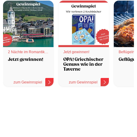
2 Nächte im Romantik
Jetzt gewinnen!
Beflügelnd
Hotel
Jetzt gewinnen!
OPA! Griechischer
Geflügel
Genuss wie in der
Taverne
zum Gewinnspiel
zum Gewinnspiel
z