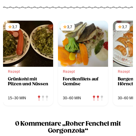
3,7
3,7
3,7
Rezept
Rezept
Rezept
Grünkohl mit
Forellenfilets auf
Burgenl
Pilzen und Nüssen
Gemüse
Hörnch
15–30 MIN
30–60 MIN
30–60 MIN
0 Kommentare „Roher Fenchel mit
Gorgonzola“