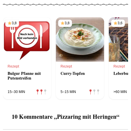
3,8
3,8
3,6
Rezept
Rezept
Rezept
Bulgur Pfanne mit
Curry-Topfen
Leberbun
Putenstreifen
15–30 MIN
5–15 MIN
>60 MIN
10 Kommentare „Pizzaring mit Heringen“