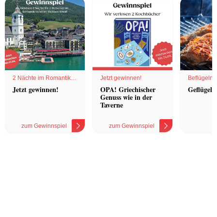
2 Nächte im Romantik
Jetzt gewinnen!
Beflügelnd
Hotel
Jetzt gewinnen!
OPA! Griechischer
Geflügel 
Genuss wie in der
Taverne
zum Gewinnspiel
zum Gewinnspiel
z