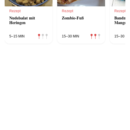
Rezept
Rezept
Rezept
Nudelsalat mit
Zombie-Fuß
Bandnud
Heringen
Mangold
5–15 MIN
15–30 MIN
15–30 MI