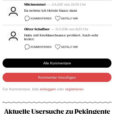
Milchsemmel
— 2.8.2017 um 22:58 Uhr
Da nehme ich Hoisin Sauce dazu
KOMMENTIEREN
GEFÄLLT MIR
Oliver Schaffner
— 13.2.2016 um 11:20 Uhr
Habs mit Knoblauchsauce probiert. Auch sehr
lecker.
KOMMENTIEREN
GEFÄLLT MIR
Alle Kommentare
Kommentar hinzufügen
Für Kommentare, bitte
einloggen
oder
registrieren
.
Aktuelle Usersuche zu Pekingente