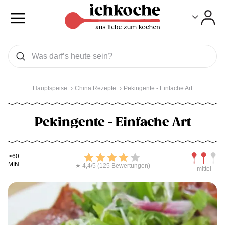
Toggle
Toggle
Was wollen Sie suchen
Suchen
Hauptspeise
China Rezepte
Pekingente - Einfache Art
Pekingente - Einfache Art
Kochdauer
Bewerten
Schwierig
>60
MIN
★ 4,4/5 (125 Bewertungen)
mittel