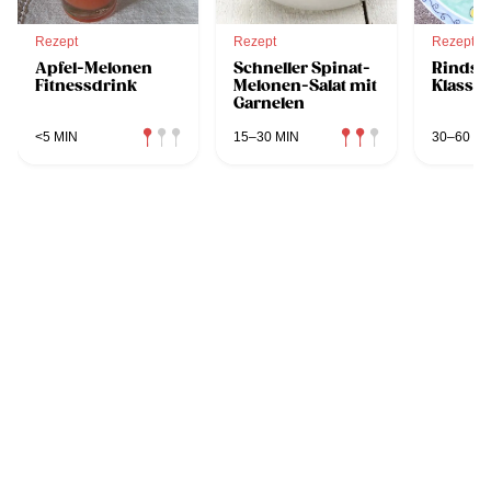
Rezept
Rezept
Rezept
Apfel-Melonen
Schneller Spinat-
Rindsr
Fitnessdrink
Melonen-Salat mit
Klassis
Garnelen
<5 MIN
15–30 MIN
30–60 MI