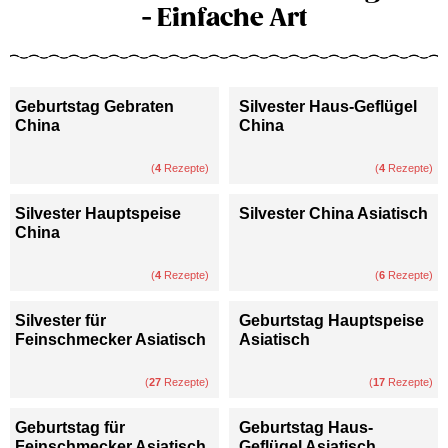
- Einfache Art
Geburtstag Gebraten
Silvester Haus-Geflügel
China
China
(
4
Rezepte)
(
4
Rezepte)
Silvester Hauptspeise
Silvester China Asiatisch
China
(
4
Rezepte)
(
6
Rezepte)
Silvester für
Geburtstag Hauptspeise
Feinschmecker Asiatisch
Asiatisch
(
27
Rezepte)
(
17
Rezepte)
Geburtstag für
Geburtstag Haus-
Feinschmecker Asiatisch
Geflügel Asiatisch