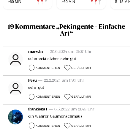
>60 MIN
>60 MIN
5–15 MIN
19 Kommentare „Pekingente - Einfache
Art“
marwin
— 20.6.2024 um 21:07 Uhr
schmeckt sicher sehr gut
KOMMENTIEREN
GEFÄLLT MIR
Pesu
— 22.2.2024 um 17:01 Uhr
sehr gut
KOMMENTIEREN
GEFÄLLT MIR
franziska 1
— 6.5.2022 um 21:45 Uhr
ein wahrer Gaumenschmaus
KOMMENTIEREN
GEFÄLLT MIR