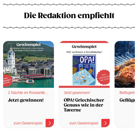
Die Redaktion empfiehlt
2 Nächte im Romantik
Jetzt gewinnen!
Beflügelnd
Hotel
Jetzt gewinnen!
OPA! Griechischer
Geflügel
Genuss wie in der
Taverne
zum Gewinnspiel
zum Gewinnspiel
z