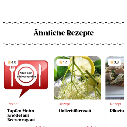
Ähnliche Rezepte
4,0
4,4
3,8
Rezept
Rezept
Rezept
Topfen Mohn
Hollerblütensaft
Räucherf
Knödel auf
Beerenragout