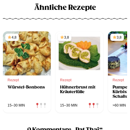
Ähnliche Rezepte
4,8
3,8
3,8
Rezept
Rezept
Rezept
Würstel-Bonbons
Hühnerbrust mit
Pumpern
Kräuterfülle
Kürbisk
Schafto
15–30 MIN
15–30 MIN
>60 MIN
0 Kommentare „Pat Thai“