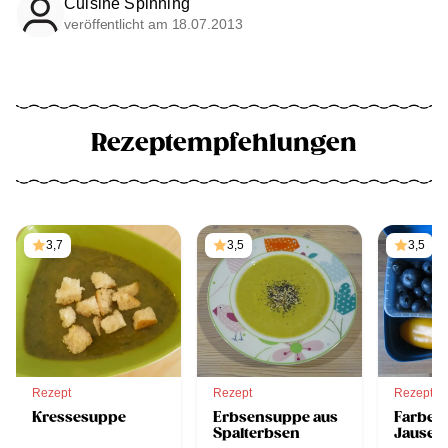
Cuisine Spinning
veröffentlicht am 18.07.2013
Rezeptempfehlungen
3,7
3,5
3,5
Rezept
Rezept
Rezept
Kressesuppe
Erbsensuppe aus
Farben
Spalterbsen
Jause