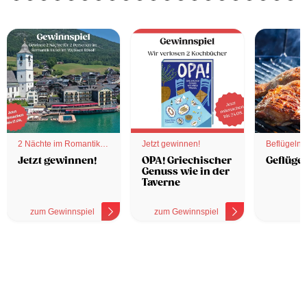
2 Nächte im Romantik
Jetzt gewinnen!
Beflügelnd
Hotel
Jetzt gewinnen!
OPA! Griechischer
Geflügel
Genuss wie in der
Taverne
zum Gewinnspiel
zum Gewinnspiel
z