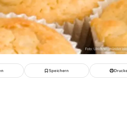
Foto: Ulrich Willmünder is
en
Speichern
Druck