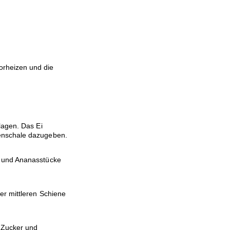
orheizen und die
lagen. Das Ei
enschale dazugeben.
e und Ananasstücke
er mittleren Schiene
 Zucker und