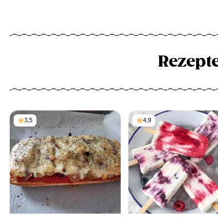
Rezept
3,5
4,9