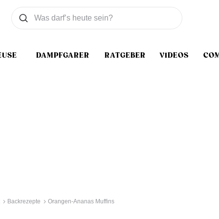
Was wollen Sie suchen
Suchen
EUSE
DAMPFGARER
RATGEBER
VIDEOS
CO
Backrezepte
Orangen-Ananas Muffins