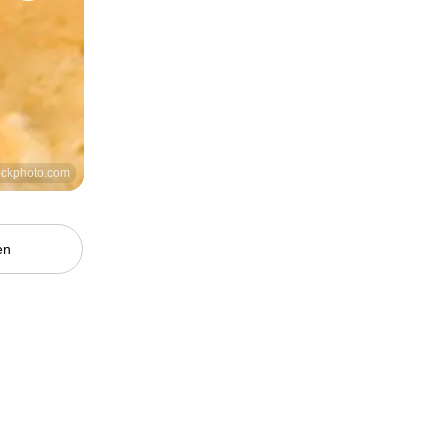
tockphoto.com
en