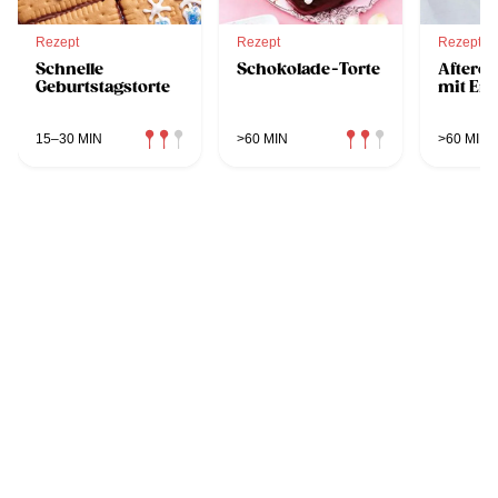
Rezept
Rezept
Rezept
Schnelle
Schokolade-Torte
Afterei
Geburtstagstorte
mit Er
15–30 MIN
>60 MIN
>60 MIN