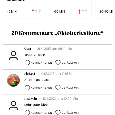
<5 MIN
>60 MIN
30–60 MIN
20 Kommentare „Oktoberfesttorte“
Gast
— 21.10.2015 um 16:44 Uhr
kreative Idee
KOMMENTIEREN
GEFÄLLT MIR
rickerl
— 6.10.2015 um 14:16 Uhr
Sieht klasse aus
KOMMENTIEREN
GEFÄLLT MIR
marwin
— 12.3.2023 um 10:55 Uhr
sehr gute Idee
KOMMENTIEREN
GEFÄLLT MIR