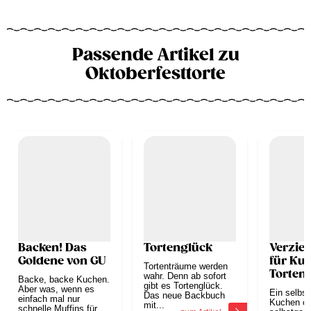
Passende Artikel zu
Oktoberfesttorte
Backen! Das
Tortenglück
Verzie
Goldene von GU
für Ku
Tortenträume werden
Torten
wahr. Denn ab sofort
Backe, backe Kuchen.
gibt es Tortenglück.
Aber was, wenn es
Ein selbs
Das neue Backbuch
einfach mal nur
Kuchen od
mit...
schnelle Muffins für