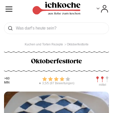
Toggle
Toggle
Was wollen Sie suchen
Suchen
Kuchen und Torten Rezepte
Oktoberfesttorte
Oktoberfesttorte
Kochdauer
Bewerten
Schwierig
>60
MIN
★ 3,5/5 (87 Bewertungen)
mittel