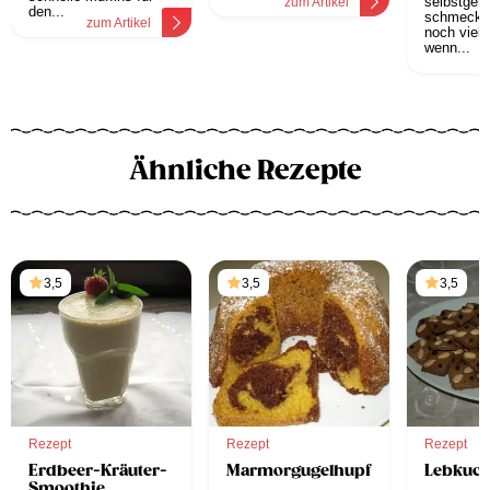
selbstgem
zum Artikel
den...
schmecken
zum Artikel
noch viel 
wenn...
z
Ähnliche Rezepte
3,5
3,5
3,5
Rezept
Rezept
Rezept
Erdbeer-Kräuter-
Marmorgugelhupf
Lebkuc
Smoothie