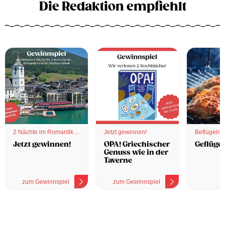
Die Redaktion empfiehlt
2 Nächte im Romantik
Jetzt gewinnen!
Beflügelnd
Hotel
Jetzt gewinnen!
OPA! Griechischer
Geflügel
Genuss wie in der
Taverne
zum Gewinnspiel
zum Gewinnspiel
z