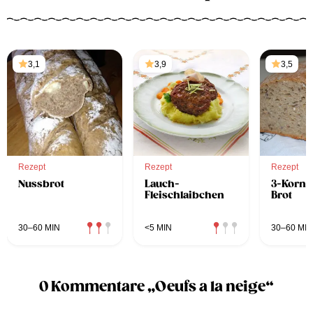
3,1
3,9
3,5
Rezept
Rezept
Rezept
Nussbrot
Lauch-
3-Korn-
Fleischlaibchen
Brot
30–60 MIN
<5 MIN
30–60 MIN
0 Kommentare „Oeufs a la neige“