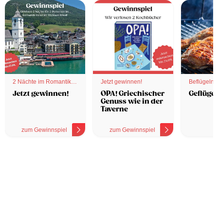
2 Nächte im Romantik
Jetzt gewinnen!
Beflügelnd
Hotel
Jetzt gewinnen!
OPA! Griechischer
Geflügel
Genuss wie in der
Taverne
zum Gewinnspiel
zum Gewinnspiel
z