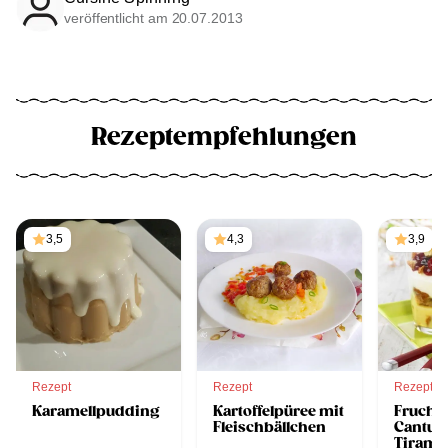
veröffentlicht am 20.07.2013
Rezeptempfehlungen
3,5
4,3
3,9
Rezept
Rezept
Rezept
Karamellpudding
Kartoffelpüree mit
Fruchti
Fleischbällchen
Cantuc
Tirami