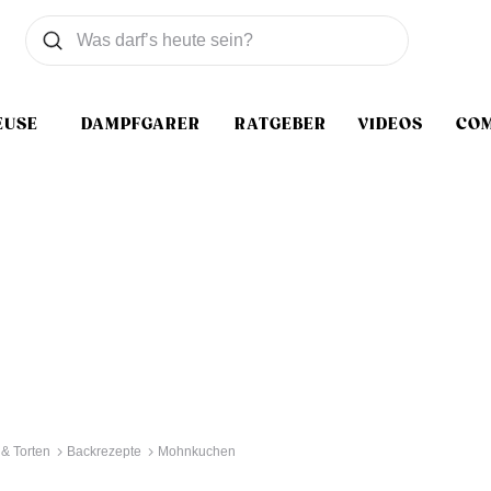
Was wollen Sie suchen
Suchen
EUSE
DAMPFGARER
RATGEBER
VIDEOS
CO
& Torten
Backrezepte
Mohnkuchen