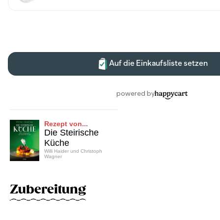
Rezept von...
Die Steirische
Küche
Willi Haider und Christoph
Wagner
Zubereitung