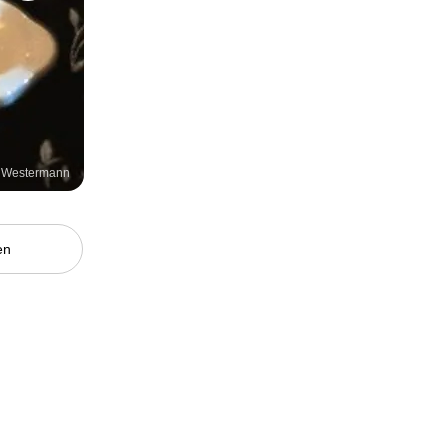
l Westermann
en