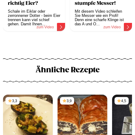
richtig Eier?
stumpfe Messer!
Schale im Eiklar oder
Mit diesem Video schleifen
zerronnener Dotter - beim Eier
Sie Messer wie ein Profi!
trennen kann viel schief
Denn eine scharfe Klinge ist
gehen. Damit Ihnen...
das A und O...
zum Video
zum Video
Ähnliche Rezepte
3,3
3,9
4,5