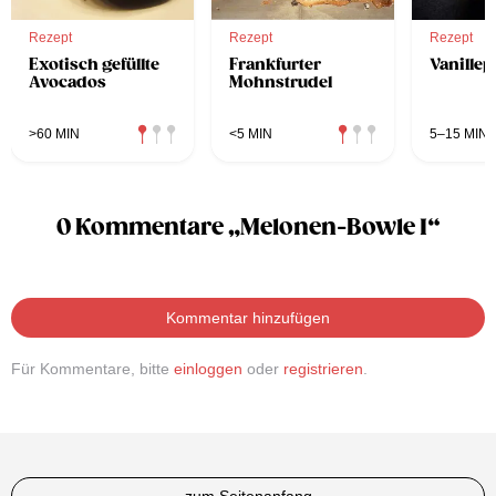
Rezept
Rezept
Rezept
Exotisch gefüllte
Frankfurter
Vanille
Avocados
Mohnstrudel
>60 MIN
<5 MIN
5–15 MIN
0 Kommentare „Melonen-Bowle I“
Kommentar hinzufügen
Für Kommentare, bitte
einloggen
oder
registrieren
.