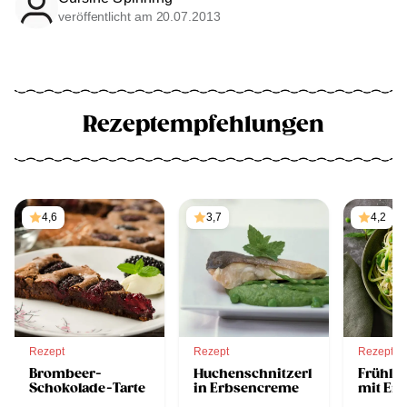
veröffentlicht am 20.07.2013
Rezeptempfehlungen
4,6
3,7
4,2
Rezept
Rezept
Rezept
Brombeer-
Huchenschnitzerl
Frühlin
Schokolade-Tarte
in Erbsencreme
mit Er