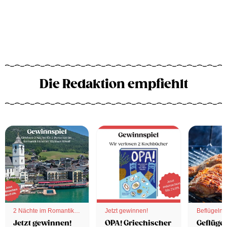
Die Redaktion empfiehlt
2 Nächte im Romantik
Jetzt gewinnen!
Beflügelnd
Hotel
Jetzt gewinnen!
OPA! Griechischer
Geflügel