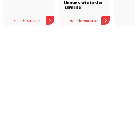
Genuss wie in der
Taverne
zum Gewinnspiel
zum Gewinnspiel
z