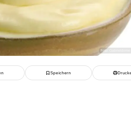
Foto: Gabrieldome 
en
Speichern
Druck