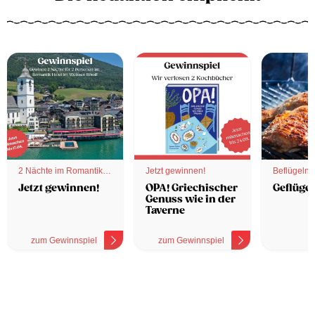
2 Nächte im Romantik
Jetzt gewinnen!
Beflügelnd
Hotel
Jetzt gewinnen!
OPA! Griechischer
Geflügel
Genuss wie in der
Taverne
zum Gewinnspiel
zum Gewinnspiel
z