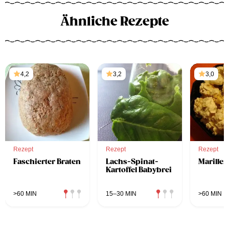
Ähnliche Rezepte
4,2
3,2
3,0
Rezept
Rezept
Rezept
Faschierter Braten
Lachs-Spinat-
Marille
Kartoffel Babybrei
>60 MIN
15–30 MIN
>60 MIN