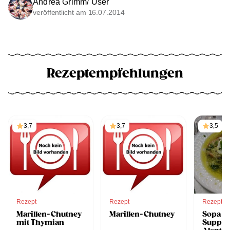
Andrea Grimm/ User
veröffentlicht am 16.07.2014
Rezeptempfehlungen
3,7
3,7
3,5
Rezept
Rezept
Rezept
Marillen-Chutney
Marillen-Chutney
Sopa a 
mit Thymian
Suppe 