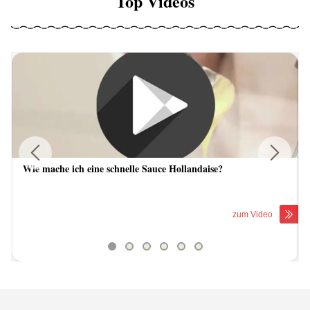
Top Videos
Wie mache ich eine schnelle Sauce Hollandaise?
Previous
Next
zum Video