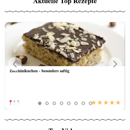
Aktuelle Top Rezepte
Zucchinikuchen - besonders saftig
Previous
Next