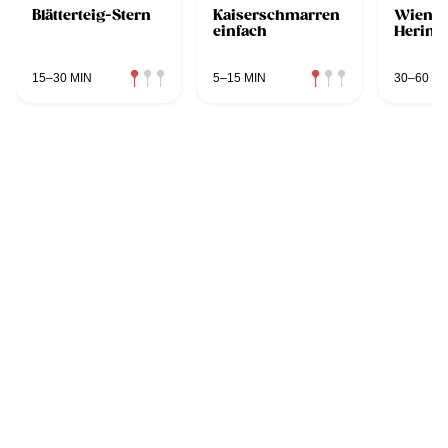
Blätterteig-Stern
Kaiserschmarren
Wiener
einfach
Hering
15–30 MIN
5–15 MIN
30–60 MI