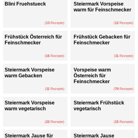
Blini Fruehstueck
Steiermark Vorspeise
warm für Feinschmecker
(
13
Rezepte)
(
12
Rezepte)
Frühstück Österreich für
Frühstück Gebacken für
Feinschmecker
Feinschmecker
(
16
Rezepte)
(
11
Rezepte)
Steiermark Vorspeise
Vorspeise warm
warm Gebacken
Österreich für
Feinschmecker
(
11
Rezepte)
(
70
Rezepte)
Steiermark Vorspeise
Steiermark Frühstück
warm vegetarisch
vegetarisch
(
22
Rezepte)
(
15
Rezepte)
Steiermark Jause für
Steiermark Jause