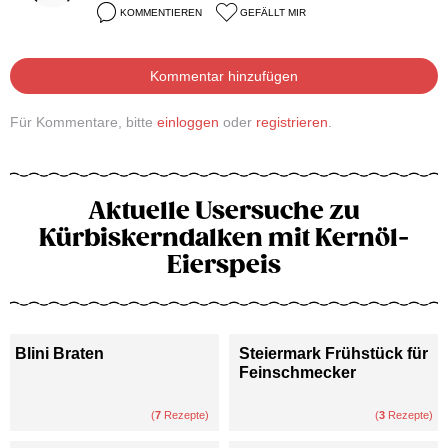
KOMMENTIEREN
GEFÄLLT MIR
Kommentar hinzufügen
Für Kommentare, bitte
einloggen
oder
registrieren
.
Aktuelle Usersuche zu
Kürbiskerndalken mit Kernöl-
Eierspeis
Blini Braten
Steiermark Frühstück für
Feinschmecker
(
7
Rezepte)
(
3
Rezepte)