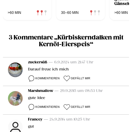
Gänseke
>60 MIN
30–60 MIN
>60 MIN
3 Kommentare „Kürbiskerndalken mit
Kernöl-Eierspeis“
zuckersüß
— 6.9.2024 um 21:47 Uhr
Darauf freue ich mich
KOMMENTIEREN
GEFÄLLT MIR
Marshmallow
— 29.9.2015 um 08:53 Uhr
gute Idee
KOMMENTIEREN
GEFÄLLT MIR
Francey
— 24.9.2014 um 10:25 Uhr
gut