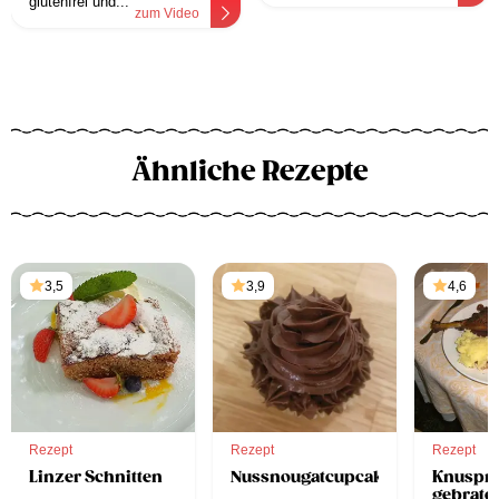
glutenfrei und...
zum Video
Ähnliche Rezepte
3,5
3,9
4,6
Rezept
Rezept
Rezept
Linzer Schnitten
Nussnougatcupcakes
Knuspri
gebrate