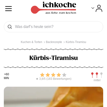
Toggle
Toggle
Was wollen Sie suchen
Suchen
Kuchen & Torten
Backrezepte
Kürbis-Tiramisu
Kürbis-Tiramisu
Kochdauer
Bewerten
Schwierig
>60
MIN
★ 3,8/5 (183 Bewertungen)
mittel