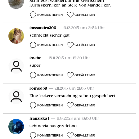
Schmeckt wunderbar mit steirischem
Kürbiskernlikör an Stelle von Mandellikör.
KOMMENTIEREN
GEFÄLLT MIR
kassandra306
— 6.12.2015 um 21:54 Uhr
schmeckt sicher gut
KOMMENTIEREN
GEFÄLLT MIR
koche
— 18.11.2015 um 19:39 Uhr
super
KOMMENTIEREN
GEFÄLLT MIR
romeo59
— 7.11.2015 um 21:05 Uhr
Eine leckere versuchung schon gespeichert
KOMMENTIEREN
GEFÄLLT MIR
franziska 1
— 6.9.2023 um 16:00 Uhr
schmeckt ausgezeichnet
KOMMENTIEREN
GEFÄLLT MIR