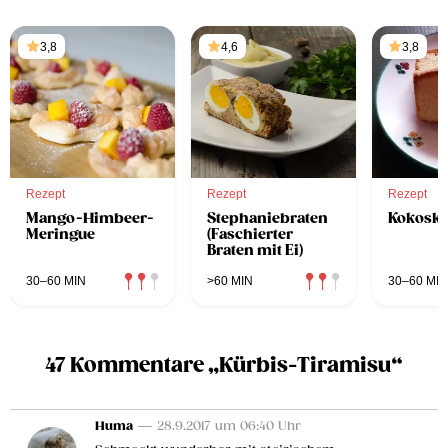
3,8
4,6
3,8
Rezept
Rezept
Rezept
Mango-Himbeer-
Stephaniebraten
Kokosk
Meringue
(Faschierter
Braten mit Ei)
30–60 MIN
>60 MIN
30–60 MIN
47 Kommentare „Kürbis-Tiramisu“
Huma
— 28.9.2017 um 06:40 Uhr