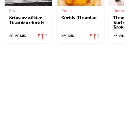
Rezept
Rezept
Rezept
Schwarzwälder
Kürbis-Tiramisu
Tirami
Tiramisu ohne Ei
Kürbis
Krokan
30–60 MIN
>60 MIN
<5 MIN