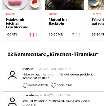
Rezept
Rezept
Rezept
Éclairs mit
Maroni im
Frischk
leichter
Backrohr
auf rote
Fruchtcreme
>60 MIN
30–60 MIN
15–30 MIN
22 Kommentare „Kirschen-Tiramisu“
ingridS
— 21.7.2017 um 22:04 Uhr
Habe es auch schon mit Heidelbeeren probiert,
schmeckt köstlich.
KOMMENTIEREN
GEFÄLLT MIR
marwin
— 26.6.2021 um 11:27 Uhr
jetzt ist wieder Kirschenzeit, muss ich gleich
probieren