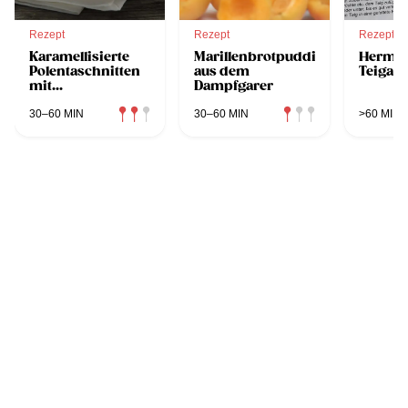
Rezept
Rezept
Rezept
Karamellisierte
Marillenbrotpudding
Herma
Polentaschnitten
aus dem
Teigan
mit
Dampfgarer
Himbeerjoghurt
30–60 MIN
30–60 MIN
>60 MIN