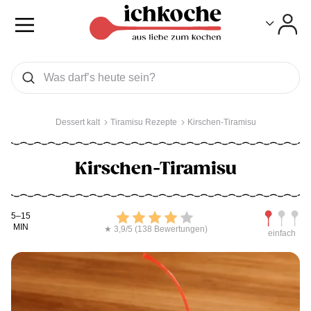
Toggle
Toggle
Was wollen Sie suchen
Suchen
Dessert kalt
Tiramisu Rezepte
Kirschen-Tiramisu
Kirschen-Tiramisu
Kochdauer
Bewerten
Schwierig
5–15
MIN
★ 3,9/5 (138 Bewertungen)
einfach