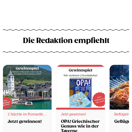
Die Redaktion empfiehlt
2 Nächte im Romantik
Jetzt gewinnen!
Beflügelnd
Hotel
Jetzt gewinnen!
OPA! Griechischer
Geflügel
Genuss wie in der
Taverne