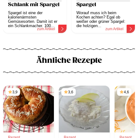
Schlank mit Spargel
Spargel
Spargel ist eine der
Worauf muss ich beim
kalorienärmsten
Kochen achten? Egal ob
Gemüsesorten. Damit ist er
weißer oder grüner Spargel:
ein Schlankmacher. 100...
die holzigen...
zum Artikel
zum Artikel
Ähnliche Rezepte
3,9
3,6
4,6
Rezept
Rezept
Rezept