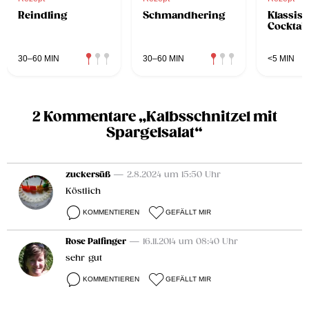
Reindling
Schmandhering
Klassis
Cocktai
30–60 MIN
30–60 MIN
<5 MIN
2 Kommentare „Kalbsschnitzel mit
Spargelsalat“
zuckersüß
— 2.8.2024 um 15:50 Uhr
Köstlich
KOMMENTIEREN
GEFÄLLT MIR
Rose Palfinger
— 16.11.2014 um 08:40 Uhr
sehr gut
KOMMENTIEREN
GEFÄLLT MIR