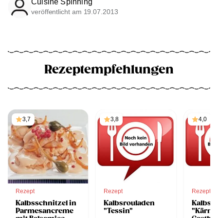
Cuisine Spinning
veröffentlicht am 19.07.2013
Rezeptempfehlungen
3,7
3,8
4,0
Rezept
Rezept
Rezept
Kalbsschnitzel in
Kalbsrouladen
Kalbssc
Parmesancreme
"Tessin"
"Kärnt