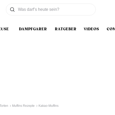
Was wollen Sie suchen
Suchen
EUSE
DAMPFGARER
RATGEBER
VIDEOS
CO
Torten
Muffins Rezepte
Kakao-Muffins