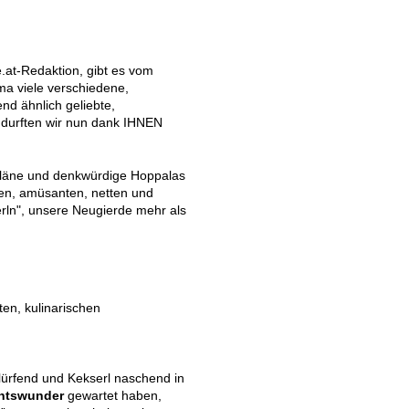
e.at-Redaktion, gibt es vom
a viele verschiedene,
end ähnlich geliebte,
, durften wir nun dank IHNEN
 Pläne und denkwürdige Hoppalas
den, amüsanten, netten und
rln", unsere Neugierde mehr als
ten, kulinarischen
hlürfend und Kekserl naschend in
chtswunder
gewartet haben,