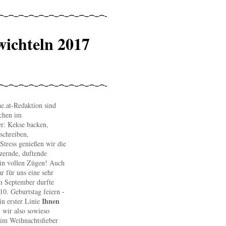
wichteln 2017
he.at-Redaktion sind
ochen im
r: Kekse backen,
schreiben,
Stress genießen wir die
zernde, duftende
 in vollen Zügen! Auch
r für uns eine sehr
m September durfte
10. Geburtstag feiern -
Ihnen
in erster Linie
 wir also sowieso
 im Weihnachtsfieber