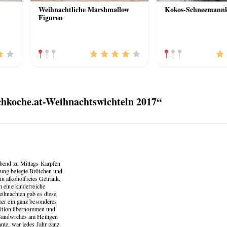
Weihnachtliche Marshmallow
Kokos-Schneemann
Figuren
hkoche.at-Weihnachtswichteln 2017“
Abend zu Mittags Karpfen
rung belegte Brötchen und
in alkoholfreies Getränk.
 eine kinderreiche
eihnachten gab es diese
mer ein ganz besonderes
adition übernommen und
 Sandwiches am Heiligen
nte, war jedes Jahr ganz