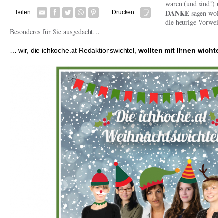
waren (und sind!) 
Facebook
Twitter
Whatsapp senden
Pin it
DANKE
sagen wol
Teilen:
Drucken:
die heurige Vorwei
Besonderes für Sie ausgedacht…
… wir, die ichkoche.at Redaktionswichtel,
wollten mit Ihnen wicht