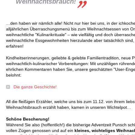
Weihnachtsbrauch!
…den haben wir nämlich alle! Nicht nur hier bei uns, in der ichkoch
alljährlichen Überraschungsmenü bis zum Weihnachtsessen von Om
weihnachtliche "Kulinarikrituale" – wie vielfältig und doch überrasch
weihnachtliche Essgewohnheiten hierzulande aber tatsächlich sind
erfahren!
Kindheitserinnerungen, geliebte & gelebte Familientradition, neue
weihnachtlich-kulinarischer Vorbereitungen: Mit unzähligen rühren
ehrlichen Kommentaren haben Sie, unsere geschätzten "User-Enge
belohnt:
Die ganze Geschichte!
All die fleißigen Erzähler, welche uns bis zum 11.12. von ihrem liebs
Weihnachtsbrauch erzählt haben, kamen in unseren Wichtelpot…
Schöne Bescherung!
Während Sie also (hoffentlich!) die bisherige Adventzeit Punsch sc
vollen Zügen genossen und auf ein
kleines, wichteliges Weihna