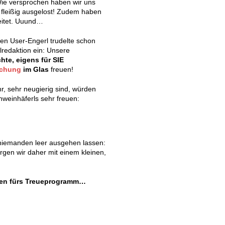
Wie versprochen haben wir uns
 fleißig ausgelost! Zudem haben
eitet. Uuund…
en User-Engerl trudelte schon
elredaktion ein: Unsere
te, eigens für SIE
schung
im Glas
freuen!
r, sehr neugierig sind, würden
hweinhäferls sehr freuen:
l niemanden leer ausgehen lassen:
orgen wir daher mit einem kleinen,
rzen fürs Treueprogramm…