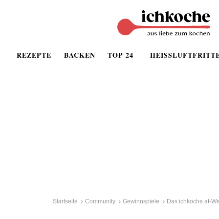
REZEPTE
BACKEN
TOP 24
HEISSLUFTFRITT
Startseite
Community
Gewinnspiele
Das ichkoche.at-We