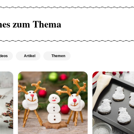
hes zum Thema
deos
Artikel
Themen