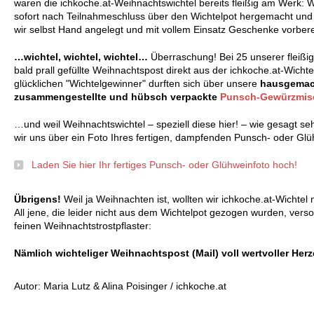
waren die ichkoche.at-Weihnachtswichtel bereits fleißig am Werk: 
sofort nach Teilnahmeschluss über den Wichtelpot hergemacht und
wir selbst Hand angelegt und mit vollem Einsatz Geschenke vorber
…wichtel, wichtel, wichtel…
Überraschung! Bei 25 unserer fleißig
bald prall gefüllte Weihnachtspost direkt aus der ichkoche.at-Wicht
glücklichen "Wichtelgewinner" durften sich über unsere
hausgemach
zusammengestellte und hübsch verpackte
Punsch-Gewürzmi
…und weil Weihnachtswichtel – speziell diese hier! – wie gesagt seh
wir uns über ein Foto Ihres fertigen, dampfenden Punsch- oder Glü
Laden Sie hier Ihr fertiges Punsch- oder Glühweinfoto hoch!
Übrigens!
Weil ja Weihnachten ist, wollten wir ichkoche.at-Wichte
All jene, die leider nicht aus dem Wichtelpot gezogen wurden, vers
feinen Weihnachtstrostpflaster:
Nämlich wichteliger Weihnachtspost (Mail) voll wertvoller He
Autor: Maria Lutz & Alina Poisinger / ichkoche.at